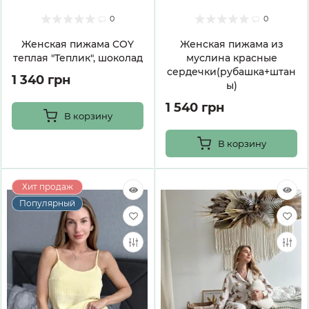
0
0
Женская пижама COY
Женская пижама из
теплая "Теплик", шоколад
муслина красные
сердечки(рубашка+штан
1 340 грн
ы)
1 540 грн
В корзину
В корзину
Хит продаж
Популярный