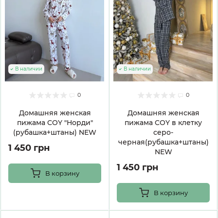
В наличии
В наличии
0
0
Домашняя женская
Домашняя женская
пижама COY "Норди"
пижама COY в клетку
(рубашка+штаны) NEW
серо-
черная(рубашка+штаны)
1 450 грн
NEW
1 450 грн
В корзину
В корзину