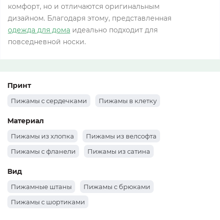
комфорт, но и отличаются оригинальным
дизайном. Благодаря этому, представленная
одежда для дома
идеально подходит для
повседневной носки.
Влияние одежды на качество
сна
Принт
Пижамы с сердечками
Пижамы в клетку
Многие девушки знают, что качество сна зависит
от атмосферы, уюта и удобства спального места.
Материал
Но, это далеко не все факторы. Значение имеет
Пижамы из хлопка
Пижамы из велсофта
также гардероб для сна. Женские домашние
пижамы должны не только быть стильными, но еще
Пижамы с фланели
Пижамы из сатина
и соответствовать дополнительным критериям.
Вид
Среди них возможность делать свободные
движения, использование приятной к телу
Пижамные штаны
Пижамы с брюками
натуральной ткани, комфортный размер и
Пижамы с шортиками
качественный пошив. Важен также подбор
домашних комплектов для женщин по сезону.