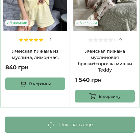
В наличии
В наличии
1
0
Женская пижама из
Женская пижама
муслина, лимонная.
муслиновая
брюки+сорочка мишки
840 грн
Teddy
1 540 грн
В корзину
В корзину
Показать еще