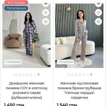
Хит продаж
Популярный
В наличии
В наличии
0
0
Домашняя женская
Женская муслиновая
пижама COY в клеточку
пижама брюки+рубашка
розовато-серая
"Уютные сердца",
(рубашка+штаны)
сердечки
1 450 грн
1 540 грн