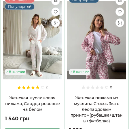
Популярный
В наличии
В наличии
2
0
Женская муслиновая
Женская пижама из
пижама, Сердца розовые
муслина Crocus 3ка с
на белом
леопардовым
принтом(рубашка+штан
1 540 грн
ы+футболка)