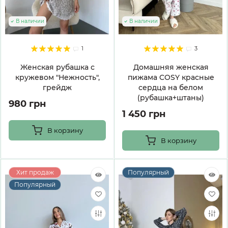
В наличии
В наличии
1
3
Женская рубашка с
Домашняя женская
кружевом "Нежность",
пижама COSY красные
грейдж
сердца на белом
(рубашка+штаны)
980 грн
1 450 грн
В корзину
В корзину
Хит продаж
Популярный
Популярный