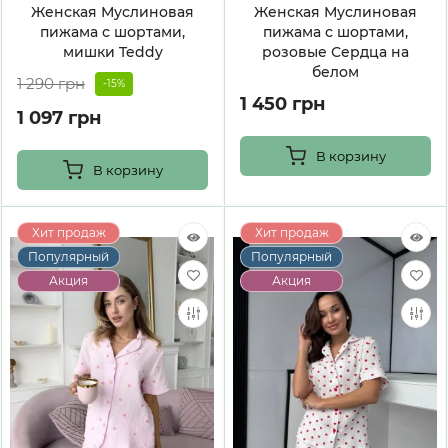
Женская Муслиновая
Женская Муслиновая
пижама с шортами,
пижама с шортами,
мишки Teddy
розовые Сердца на
белом
1 290 грн
-15%
1 450 грн
1 097 грн
В корзину
В корзину
Хит продаж
Хит продаж
Популярный
Популярный
Акция
Акция