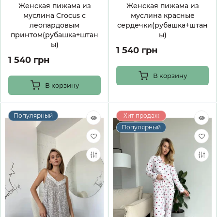
Женская пижама из
Женская пижама из
муслина Crocus с
муслина красные
леопардовым
сердечки(рубашка+штан
принтом(рубашка+штан
ы)
ы)
1 540 грн
1 540 грн
В корзину
В корзину
Популярный
Хит продаж
Популярный