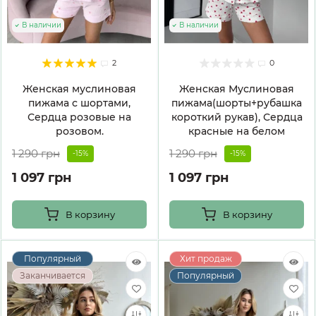
В наличии
В наличии
2
0
Женская муслиновая
Женская Муслиновая
пижама с шортами,
пижама(шорты+рубашка
Сердца розовые на
короткий рукав), Сердца
розовом.
красные на белом
1 290 грн
1 290 грн
-15%
-15%
1 097 грн
1 097 грн
В корзину
В корзину
Популярный
Хит продаж
Заканчивается
Популярный