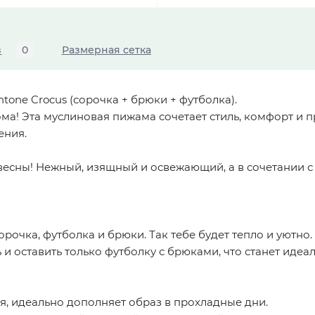
в
0
Размерная сетка
one Crocus (сорочка + брюки + футболка).
а! Эта муслиновая пижама сочетает стиль, комфорт и п
ения.
 весны! Нежный, изящный и освежающий, а в сочетании 
очка, футболка и брюки. Так тебе будет тепло и уютно.
ь и оставить только футболку с брюками, что станет ид
ая, идеально дополняет образ в прохладные дни.