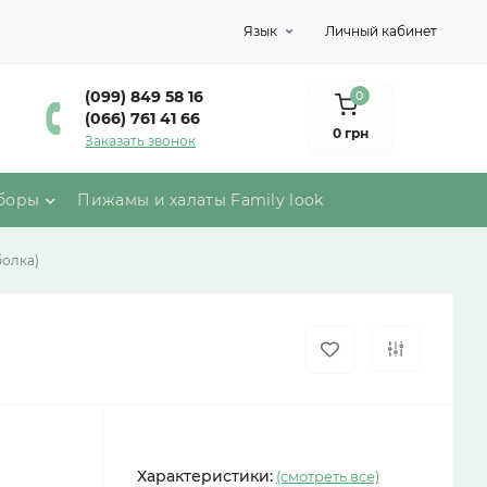
Язык
Личный кабинет
(099) 849 58 16
0
(066) 761 41 66
0 грн
Заказать звонок
боры
Пижамы и халаты Family look
олка)
Характеристики:
(смотреть все)