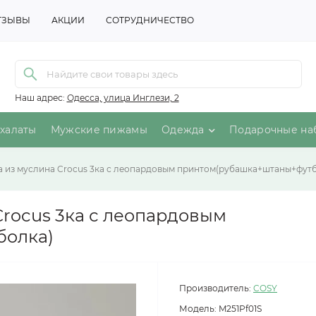
ТЗЫВЫ
АКЦИИ
СОТРУДНИЧЕСТВО
Наш адрес:
Одесса, улица Инглези, 2
халаты
Мужские пижамы
Одежда
Подарочные на
 из муслина Crocus 3ка с леопардовым принтом(рубашка+штаны+футб
rocus 3ка с леопардовым
болка)
Производитель:
COSY
Модель:
M251Pf01S