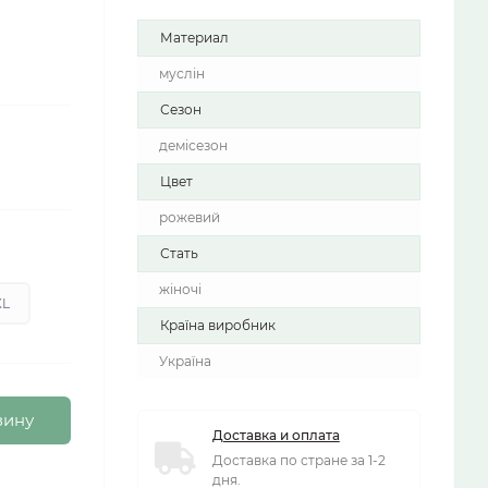
Материал
муслін
Сезон
демісезон
Цвет
рожевий
Стать
жіночі
XL
Країна виробник
Україна
зину
Доставка и оплата
Доставка по стране за 1-2
дня.