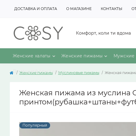
ДОСТАВКА И ОПЛАТА
О МАГАЗИНЕ
КОНТАКТЫ
О
Комфорт, коли ти вдома
Женские халаты
Женские пижамы
Мужские 
Домашний текстиль
Женские пижамы
Муслиновые пижамы
Женская пижама
Женская пижама из муслина C
принтом(рубашка+штаны+фут
Популярный