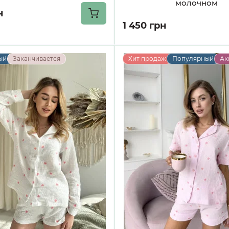
молочном
н
1 450 грн
ый
Заканчивается
Хит продаж
Популярный
Ак