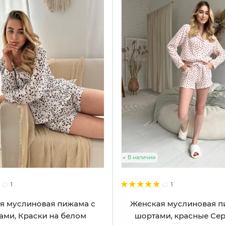
В наличии
1
1
я муслиновая пижама с
Женская муслиновая п
ами, Краски на белом
шортами, красные Сер