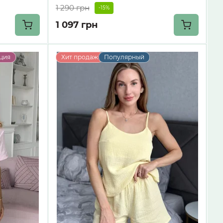
1 290 грн
-15%
1 097 грн
ция
Хит продаж
Популярный