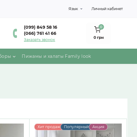
Язык
Личный кабинет
(099) 849 58 16
0
(066) 761 41 66
0 грн
Заказать звонок
боры
Пижамы и халаты Family look
Хит продаж
Популярный
Акция