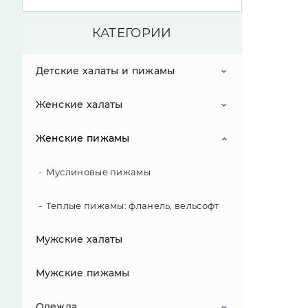
КАТЕГОРИИ
Детские халаты и пижамы
Женские халаты
Детские халаты
Женские пижамы
Детские пижамы
Вафельные халаты
Муслиновые халаты
Муслиновые пижамы
Халаты из велюра
Теплые пижамы: фланель, вельсофт
Мужские халаты
Махровые халаты
Мужские пижамы
Шелковые халаты и комплекты
Одежда
Трикотажные комплекты и халаты