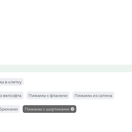
ы в клетку
з велсофта
Пижамы с фланели
Пижамы из сатина
брюками
Пижамы с шортиками