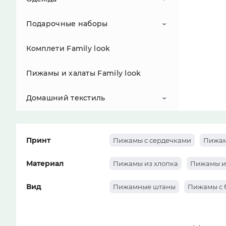
Подарочные наборы
Коллекция LUMIA шелк-вискоза
Комплети Family look
Футболки, туники, рубашки
Подарок для него
Пижамы и халаты Family look
Одежда для мужчин
Подарочные наборы для неё
Домашний текстиль
Сарафани
Костюми жіночі
Покрывала
Принт
Пижамы с сердечками
Пижам
Полотенца
Материал
Пижамы из хлопка
Пижамы и
Тапочки
Банные полотенца
Вид
Пижамные штаны
Пижамы с 
Кухонные полотенца