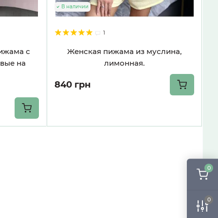
В наличии
1
ижама с
Женская пижама из муслина,
вые на
лимонная.
840 грн
0
0