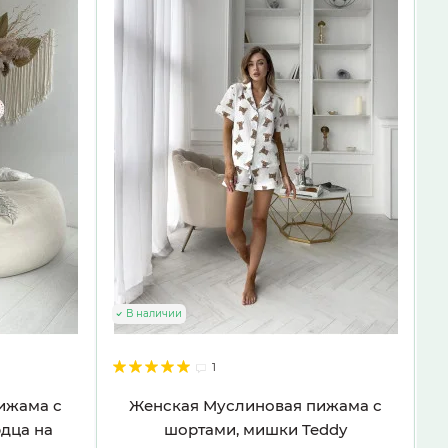
В наличии
1
ижама с
Женская Муслиновая пижама с
дца на
шортами, мишки Teddy