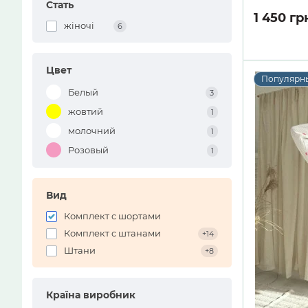
Стать
1 450 гр
жіночі
6
Цвет
Популярн
Белый
3
жовтий
1
молочний
1
Розовый
1
Вид
Комплект с шортами
Комплект с штанами
+14
Штани
+8
Країна виробник