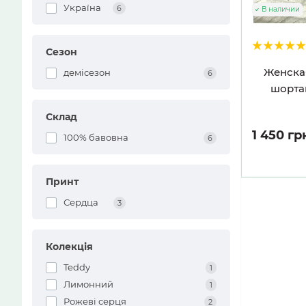
Україна
6
В наличии
Сезон
Женска
демісезон
6
шорта
Склад
1 450 гр
100% бавовна
6
Принт
Сердца
3
Колекція
Teddy
1
Лимонний
1
Рожеві серця
2