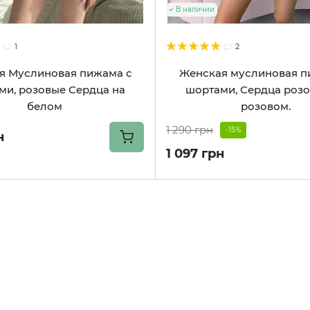
В наличии
1
2
я Муслиновая пижама с
Женская муслиновая п
ми, розовые Сердца на
шортами, Сердца розо
белом
розовом.
1 290 грн
-15%
н
1 097 грн