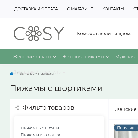
ДОСТАВКА И ОПЛАТА
О МАГАЗИНЕ
КОНТАКТЫ
О
Комфорт, коли ти вдома
Женские халаты
Женские пижамы
Мужские 
Домашний текстиль
Женские пижамы
Пижамы с шортиками
Фильтр товаров
Женские 
Пижамные штаны
Популярн
Пижамы из хлопка