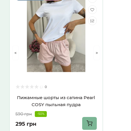
<
>
0
Пижамные шорты из сатина Pearl
COSY пыльная пудра
590 грн
-50%
295 грн