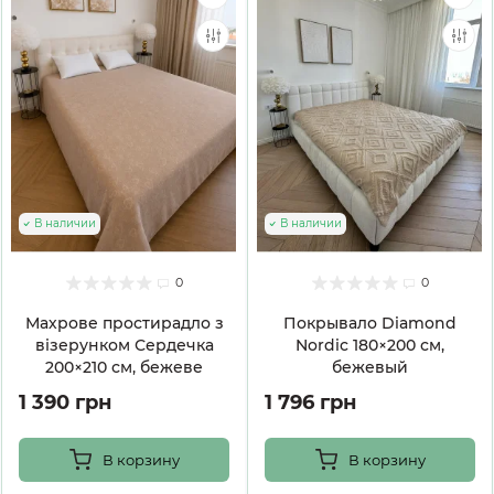
В наличии
В наличии
0
0
Махрове простирадло з
Покрывало Diamond
візерунком Сердечка
Nordic 180×200 см,
200×210 см, бежеве
бежевый
1 390 грн
1 796 грн
В корзину
В корзину