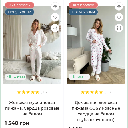
Хит продаж
Хит продаж
Популярный
Популярный
В наличии
В наличии
2
3
Женская муслиновая
Домашняя женская
пижама, Сердца розовые
пижама COSY красные
на белом
сердца на белом
(рубашка+штаны)
1 540 грн