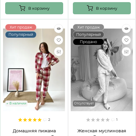
В корзину
В корзину
Хит продаж
Хит продаж
Популярный
Популярный
Продано
В наличии
Отсутствует
2
1
Домашняя пижама
Женская муслиновая