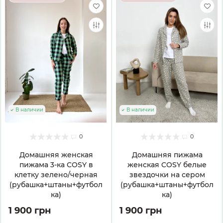
В наличии
В наличии
0
0
Домашняя женская
Домашняя пижама
пижама 3-ка COSY в
женская COSY белые
клетку зелено/черная
звездочки на сером
(рубашка+штаны+футбол
(рубашка+штаны+футбол
ка)
ка)
1 900 грн
1 900 грн