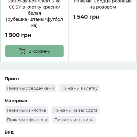
женская комплект 3-ка
пижама, Сердца розовые
COSY в клетку красно/
на розовом
белая
1 540 грн
(рубашка+штаны+футбол
ка)
1 900 грн
В корзину
Принт
Пижамы с сердечками
Пижамы в клетку
Материал
Пижамы из хлопка
Пижамы из велсофта
Пижамы с фланели
Пижамы из сатина
Вид