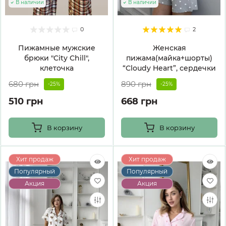
В наличии
В наличии
0
2
Пижамные мужские
Женская
брюки "City Chill",
пижама(майка+шорты)
клеточка
“Cloudy Heart”, сердечки
680 грн
890 грн
-25%
-25%
510 грн
668 грн
В корзину
В корзину
Хит продаж
Хит продаж
Популярный
Популярный
Акция
Акция