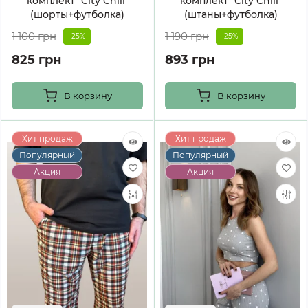
комплект "City Chill"
комплект "City Chill"
(шорты+футболка)
(штаны+футболка)
1 100 грн
1 190 грн
-25%
-25%
825 грн
893 грн
В корзину
В корзину
Хит продаж
Хит продаж
Популярный
Популярный
Акция
Акция