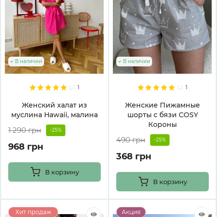
В наличии
В наличии
1
1
Женский халат из
Женские Пижамные
муслина Hawaii, малина
шорты с бязи COSY
Короны
1 290 грн
-25%
490 грн
-25%
968 грн
368 грн
В корзину
В корзину
Хит продаж
Акция