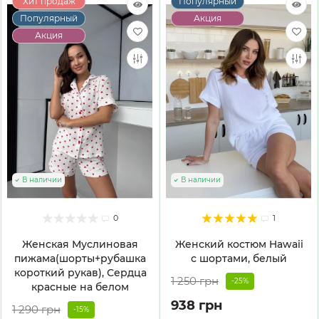
Хит продаж
Популярный
Популярный
Акция
Акция
В наличии
В наличии
0
1
Женская Муслиновая
Женский костюм Hawaii
пижама(шорты+рубашка
с шортами, белый
короткий рукав), Сердца
1 250 грн
-25%
красные на белом
938 грн
1 290 грн
-15%