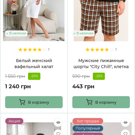
В наличии
В наличии
1
1
Белый женский
Мужские пижамные
вафельный халат
шорты "City Chill", клетка
1 550 грн
590 грн
-20%
-25%
1 240 грн
443 грн
В корзину
В корзину
Акция
Хит продаж
Популярный