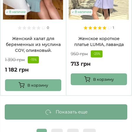
В наличии
В наличии
0
1
Женский халат для
Женское короткое
беременных из муслина
платье LUMIA, лаванда
COY, оливковый.
950 грн
-25%
1 390 грн
-15%
713 грн
1 182 грн
В корзину
В корзину
Показать еще