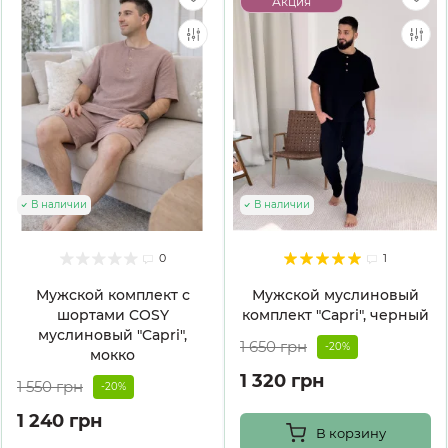
Акция
В наличии
В наличии
0
1
Мужской комплект с
Мужской муслиновый
шортами COSY
комплект "Capri", черный
муслиновый "Capri",
1 650 грн
-20%
мокко
1 320 грн
1 550 грн
-20%
1 240 грн
В корзину