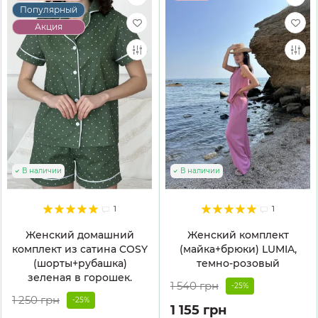
Популярный
Акция
В наличии
В наличии
1
1
Женский домашний
Женский комплект
комплект из сатина COSY
(майка+брюки) LUMIA,
(шорты+рубашка)
темно-розовый
зеленая в горошек.
1 540 грн
-25%
1 250 грн
-25%
1 155 грн