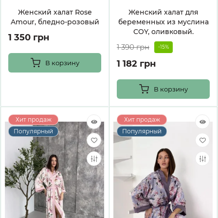
Женский халат Rose
Женский халат для
Amour, бледно-розовый
беременных из муслина
COY, оливковый.
1 350 грн
1 390 грн
-15%
1 182 грн
В корзину
В корзину
Хит продаж
Хит продаж
Популярный
Популярный