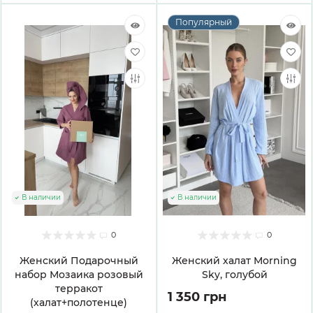
Популярный
В наличии
В наличии
0
0
Женский Подарочный
Женский халат Morning
набор Мозаика розовый
Sky, голубой
терракот
1 350 грн
(халат+полотенце)