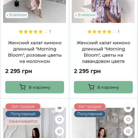
В наличии
В наличии
1
1
Женский халат кимоно
Женский халат кимоно
длинный "Morning
длинный "Morning
Bloom", розовые цветы
Bloom", цветы на
на молочном
лавандовом цвете
2 295 грн
2 295 грн
В корзину
В корзину
Хит продаж
Хит продаж
Популярный
Популярный
Заканчивается