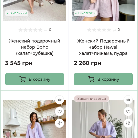
В наличии
В наличии
0
0
Женский подарочный
Женский Подарочный
набор Boho
набор Hawaii
(халат+рубашка)
халат+пижама, пудра
3 545 грн
2 260 грн
В корзину
В корзину
Заканчивается