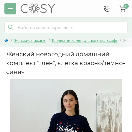
0
Женские пижамы
Теплые пижамы: фланель, вельсофт
Женс
Женский новогодний домашний
комплект "Глен", клетка красно/темно-
синяя