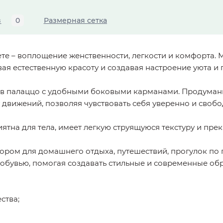
в
0
Размерная сетка
ете – воплощение женственности, легкости и комфорта. 
ая естественную красоту и создавая настроение уюта и 
ов палаццо с удобными боковыми карманами. Продуман
 движений, позволяя чувствовать себя уверенно и свобод
ятна для тела, имеет легкую струящуюся текстуру и пре
ором для домашнего отдыха, путешествий, прогулок по 
 обувью, помогая создавать стильные и современные об
ства;