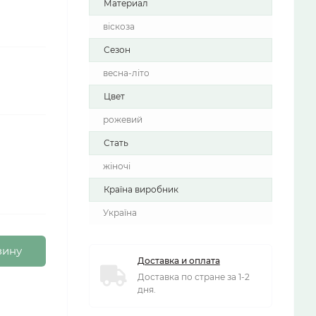
Материал
віскоза
Сезон
весна-літо
Цвет
рожевий
Стать
жіночі
Країна виробник
Україна
зину
Доставка и оплата
Доставка по стране за 1-2
дня.