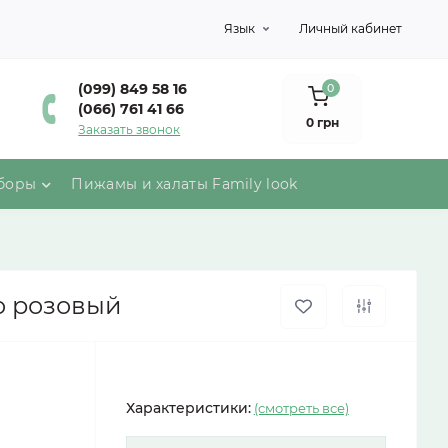
Язык
Личный кабинет
(099) 849 58 16
0
(066) 761 41 66
0 грн
Заказать звонок
боры
Пижамы и халаты Family look
о розовый
Характеристики:
(смотреть все)