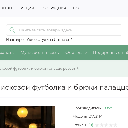
ТЗЫВЫ
АКЦИИ
СОТРУДНИЧЕСТВО
Наш адрес:
Одесса, улица Инглези, 2
халаты
Мужские пижамы
Одежда
Подарочные на
искозой футболка и брюки палаццо розовый
 вискозой футболка и брюки палацц
Производитель:
COSY
Модель:
DV2S-M
Отзывы:
(0)