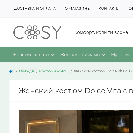
ДОСТАВКА И ОПЛАТА
О МАГАЗИНЕ
КОНТАКТЫ
О
Комфорт, коли ти вдома
Женские халаты
Женские пижамы
Мужские 
Домашний текстиль
Одежда
Костюми жіночі
Женский костюм Dolce Vita с в
Женский костюм Dolce Vita с