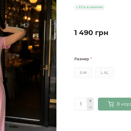
Есть в наличии
1 490 грн
Размер
*
S-M
L-XL
В кор