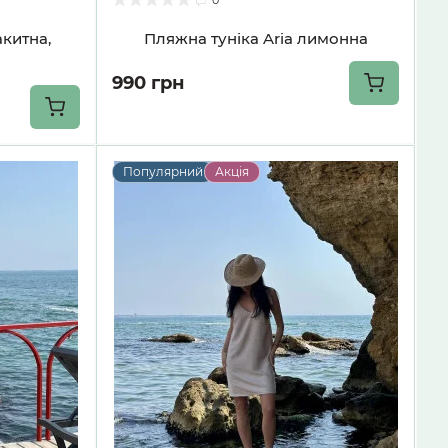
акитна,
Пляжна туніка Aria лимонна
990 грн
Популярний
Акція