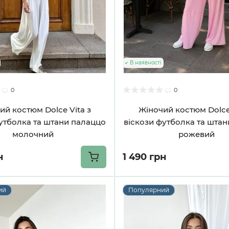
В наявності
0
0
ий костюм Dolce Vita з
Жіночий костюм Dolce 
утболка та штани палаццо
віскози футболка та шта
молочний
рожевий
н
1 490 грн
ий
Популярний