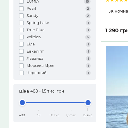
LUMIA
18
Pearl
2
Жіночна 
Sandy
2
Spring Lake
1
1 290 гр
True Blue
1
Volition
6
Біла
1
Евкаліпт
1
Лаванда
1
Морська Мрія
1
Червоний
1
Ціна
488
-
1,5 тис.
грн
488
751
1,0 тис.
1,3 тис.
1,5 тис.