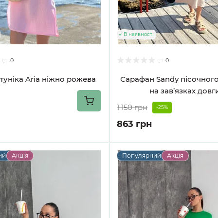
В наявності
0
0
туніка Aria ніжно рожева
Сарафан Sandy пісочног
на зав’язках довг
1 150 грн
-25%
863 грн
ий
Акція
Популярний
Акція