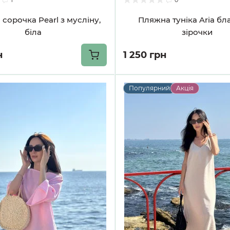
сорочка Pearl з мусліну,
Пляжна туніка Aria бл
біла
зірочки
н
1 250 грн
Популярний
Акція