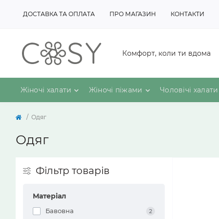
ДОСТАВКА ТА ОПЛАТА
ПРО МАГАЗИН
КОНТАКТИ
Комфорт, коли ти вдома
Жіночі халати
Жіночі піжами
Чоловічі халати
Одяг
Одяг
Фільтр товарів
Матеріал
Бавовна
2