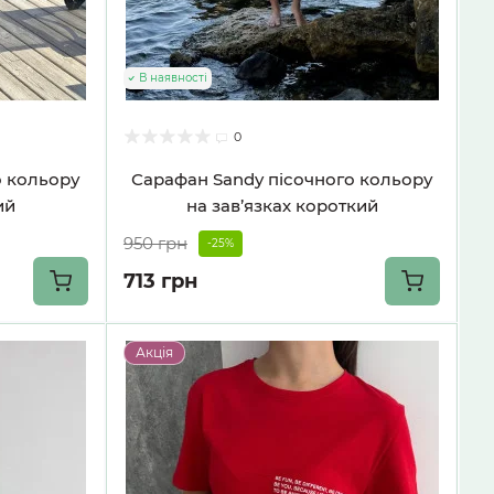
В наявності
0
о кольору
Сарафан Sandy пісочного кольору
ий
на зав’язках короткий
950 грн
-25%
713 грн
Акція