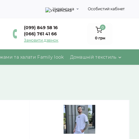
Українська
Особистий кабінет
(099) 849 58 16
0
(066) 761 41 66
0 грн
Замовити дзвінок
жами та халати Family look
Домашній текстиль