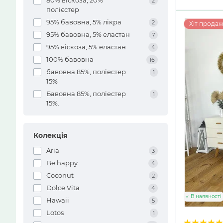
80% віскоза, 20%
2
полієстер
95% бавовна, 5% лікра
2
Хіт продаж
95% бавовна, 5% еластан
7
95% віскоза, 5% еластан
4
100% бавовна
16
бавовна 85%, поліестер
1
15%
Бавовна 85%, поліестер
1
15%.
Колекція
Aria
3
Be happy
4
Coconut
2
Dolce Vita
4
В наявності
Hawaii
5
Lotos
1