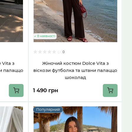
В наявності
0
Vita з
Жіночий костюм Dolce Vita з
ни палаццо
віскози футболка та штани палаццо
шоколад
1 490 грн
Популярний