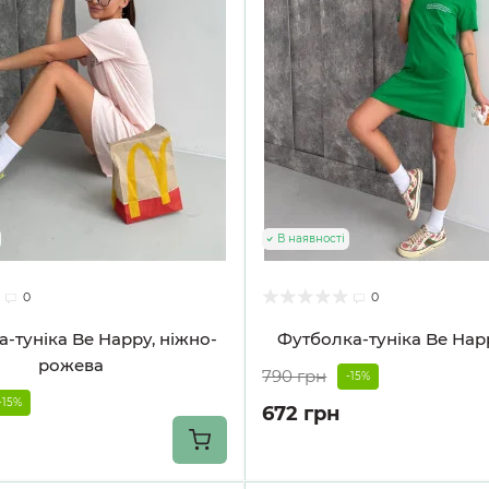
В наявності
0
0
-туніка Be Happy, ніжно-
Футболка-туніка Be Happ
рожева
790 грн
-15%
-15%
672 грн