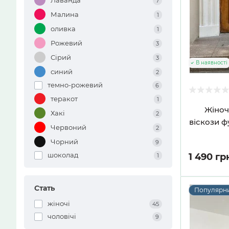
7
Малина
1
оливка
1
Рожевий
3
Сірий
3
В наявності
синий
2
темно-рожевий
6
теракот
1
Жіноч
Хакі
2
віскози ф
Червоний
2
Чорний
9
шоколад
1 490 гр
1
Стать
Популярн
жіночі
45
чоловічі
9