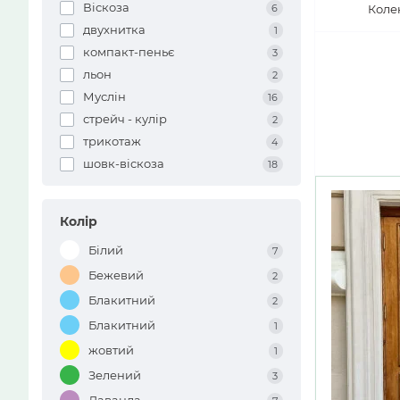
Віскоза
6
Коле
двухнитка
1
компакт-пеньє
3
льон
2
Муслін
16
стрейч - кулір
2
трикотаж
4
шовк-віскоза
18
Колір
Білий
7
Бежевий
2
Блакитний
2
Блакитний
1
жовтий
1
Зелений
3
Лаванда