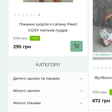
0
Піжамні шорти з сатину Pearl
COSY пильна пудра
590 грн
-50%
295 грн
В наявності
КАТЕГОРІЇ
Футболка
Дитячі халати та піжами
Жіночі халати
Дитячі халати
790 грн
672 грн
Жіночі піжами
Дитячі піжами
Вафельні халати