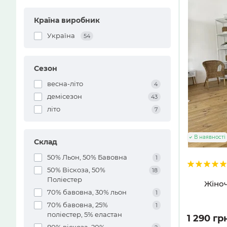
Країна виробник
Україна
54
Сезон
весна-літо
4
демісезон
43
літо
7
В наявності
Склад
50% Льон, 50% Бавовна
1
50% Віскоза, 50%
18
Поліестер
Жіноч
70% бавовна, 30% льон
1
70% бавовна, 25%
1
поліестер, 5% еластан
1 290 гр