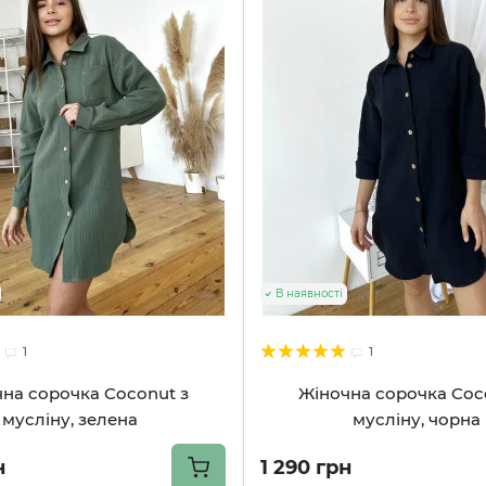
В наявності
1
1
на сорочка Coconut з
Жіночна сорочка Coc
мусліну, зелена
мусліну, чорна
н
1 290 грн