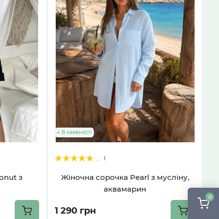
В наявності
1
onut з
Жіночна сорочка Pearl з мусліну,
аквамарин
0
1 290 грн