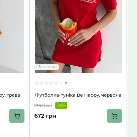
В наявності
0
y, трава
Футболка-туніка Be Happy, червона
790 грн
-15%
672 грн