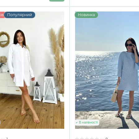
ів
Популярний
Новинка
В наявності
1
0