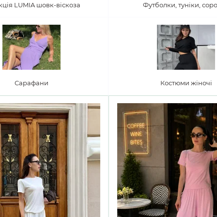
кція LUMIA шовк-віскоза
Футболки, туніки, сор
Сарафани
Костюми жіночі