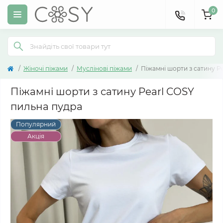
0
Жіночі піжами
Муслінові піжами
Піжамні шорти з сатину P
Піжамні шорти з сатину Pearl COSY
пильна пудра
Популярний
Акція