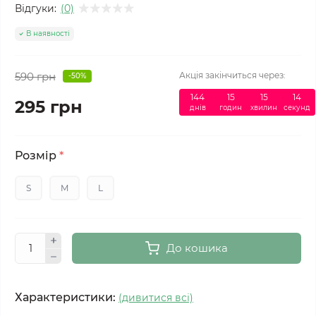
Відгуки:
(0)
В наявності
590 грн
Акція закінчиться через:
-50%
144
:
15
:
15
:
13
295 грн
днів
годин
хвилин
секунд
Розмір
*
S
M
L
До кошика
Характеристики:
(дивитися всі)