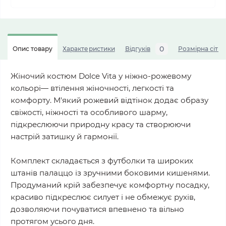
0
Опис товару
Характеристики
Відгуків
Розмірна сітка
Жіночий костюм Dolce Vita у ніжно-рожевому
кольорі— втілення жіночності, легкості та
комфорту. М'який рожевий відтінок додає образу
свіжості, ніжності та особливого шарму,
підкреслюючи природну красу та створюючи
настрій затишку й гармонії.
Комплект складається з футболки та широких
штанів палаццо із зручними боковими кишенями.
Продуманий крій забезпечує комфортну посадку,
красиво підкреслює силует і не обмежує рухів,
дозволяючи почуватися впевнено та вільно
протягом усього дня.