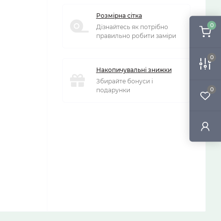
Розмірна сітка
0
Дізнайтесь як потрібно
правильно робити заміри
0
Накопичувальні знижки
Збирайте бонуси і
0
подарунки