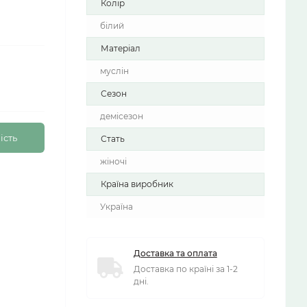
Колір
білий
Матеріал
муслін
Сезон
демісезон
ість
Стать
жіночі
Країна виробник
Україна
Доставка та оплата
Доставка по країні за 1-2
дні.