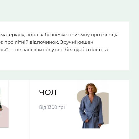
у матеріалу, вона забезпечує приємну прохолоду
 про літній відпочинок. Зручні кишені
рія" — це ваш квиток у світ безтурботності та
МИ
ЧОЛОВІЧІ ХАЛАТИ
Від 1300 грн