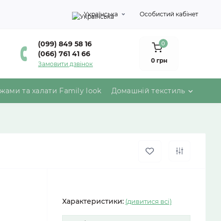
Українська
Особистий кабінет
(099) 849 58 16
0
(066) 761 41 66
0 грн
Замовити дзвінок
жами та халати Family look
Домашній текстиль
Характеристики:
(дивитися всі)