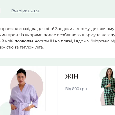
Розмірна сітка
справжня знахідка для літа! Завдяки легкому, дихаючом
кий принт із якорями додає особливого шарму та нагадує
й крій дозволяє носити її і на пляжі, і вдома. "Морська М
жістю та теплом літа.
ЖІНОЧІ ПІЖА
Від 800 грн