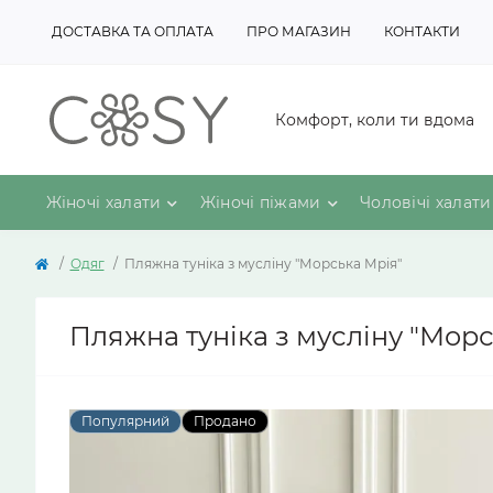
ДОСТАВКА ТА ОПЛАТА
ПРО МАГАЗИН
КОНТАКТИ
Комфорт, коли ти вдома
Жіночі халати
Жіночі піжами
Чоловічі халати
Одяг
Пляжна туніка з мусліну "Морська Мрія"
Пляжна туніка з мусліну "Морс
Популярний
Продано