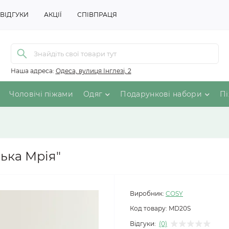
ВІДГУКИ
АКЦІЇ
СПІВПРАЦЯ
Наша адреса:
Одеса, вулиця Інглезі, 2
Чоловічі піжами
Одяг
Подарункові набори
Пі
ька Мрія"
Виробник:
COSY
Код товару:
MD20S
Відгуки:
(0)