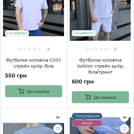
В наявності
В наявності
0
0
Футболка чоловіча COSY
Футболка чоловіча
стрейч кулір, біла
Volition стрейч кулір,
біла/принт
550 грн
600 грн
До кошика
До кошика
Популярний
Акція