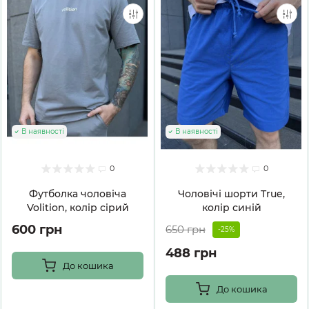
В наявності
В наявності
0
0
Футболка чоловіча
Чоловічі шорти True,
Volition, колір сірий
колір синій
600 грн
650 грн
-25%
488 грн
До кошика
До кошика