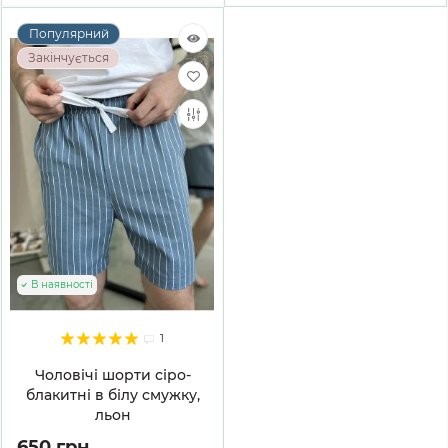
Популярний
Закінчується
В наявності
1
Чоловічі шорти сіро-
блакитні в білу смужку,
льон
650 грн