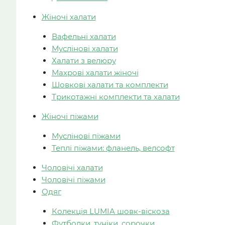
Жіночі халати
Вафельні халати
Муслінові халати
Халати з велюру
Махрові халати жіночі
Шовкові халати та комплекти
Трикотажні комплекти та халати
Жіночі піжами
Муслінові піжами
Теплі піжами: фланель, велсофт
Чоловічі халати
Чоловічі піжами
Одяг
Колекція LUMIA шовк-віскоза
Футболки, туніки, сорочки