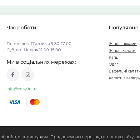
Час роботи
Популярне
Понеділок-Пʼятниця 9:30-17:00
Жіночі піжами
Субота -Неділя 11:00-15:00
Жіночі халати
Капці
Ми в соціальних мережах:
Одяг
Вафельні халат
Халати з велюр
info@cosy.in.ua
ої роботи користувача. Продовжуючи перегляд сторінок сайту, в