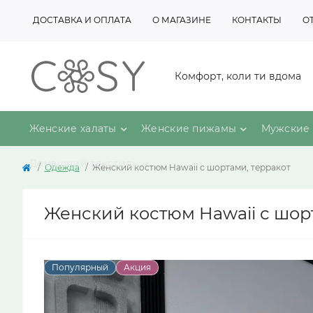
ДОСТАВКА И ОПЛАТА
О МАГАЗИНЕ
КОНТАКТЫ
О
Комфорт, коли ти вдома
Женские халаты
Женские пижамы
Мужские 
Домашний текстиль
Одежда
Женский костюм Hawaii с шортами, терракот
Женский костюм Hawaii с шор
Популярный
Акция