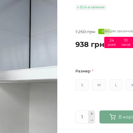
Есть в наличии
1 250 грн
Акция заканчив
-25%
24
:
10
938 грн
дней
часов
Размер
*
S
M
L
В кор