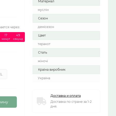
Материал
муслін
Сезон
демісезон
ается через:
:
17
:
48
Цвет
минут
секунд
теракот
Стать
жіночі
Країна виробник
XL
Україна
Доставка и оплата
зину
Доставка по стране за 1-2
дня.