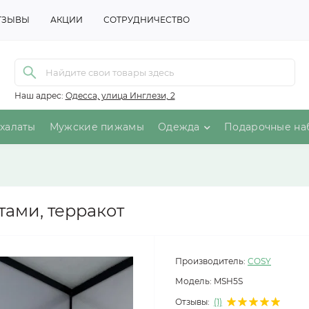
ТЗЫВЫ
АКЦИИ
СОТРУДНИЧЕСТВО
Наш адрес:
Одесса, улица Инглези, 2
халаты
Мужские пижамы
Одежда
Подарочные на
тами, терракот
Производитель:
COSY
Модель:
MSH5S
Отзывы:
(1)