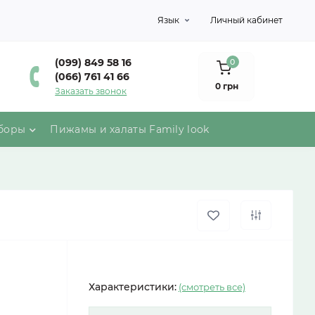
Язык
Личный кабинет
(099) 849 58 16
0
(066) 761 41 66
0 грн
Заказать звонок
боры
Пижамы и халаты Family look
Характеристики:
(смотреть все)