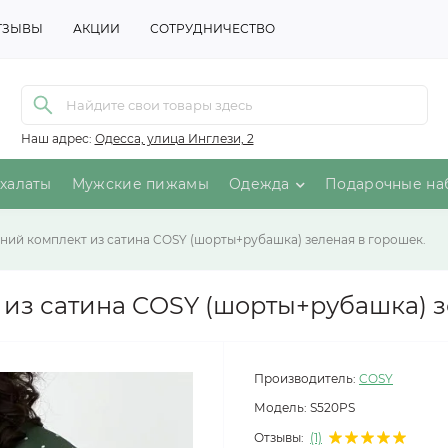
ТЗЫВЫ
АКЦИИ
СОТРУДНИЧЕСТВО
Наш адрес:
Одесса, улица Инглези, 2
халаты
Мужские пижамы
Одежда
Подарочные на
ий комплект из сатина COSY (шорты+рубашка) зеленая в горошек.
з сатина COSY (шорты+рубашка) з
Производитель:
COSY
Модель:
S520PS
Отзывы:
(1)