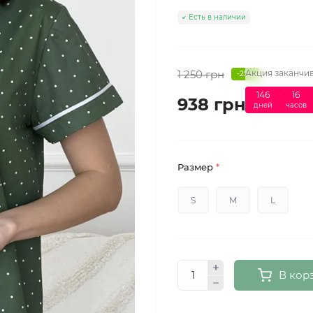
Есть в наличии
1 250 грн
Акция заканчив
-25%
146
:
16
938 грн
дней
часов
Размер
*
S
M
L
В кор