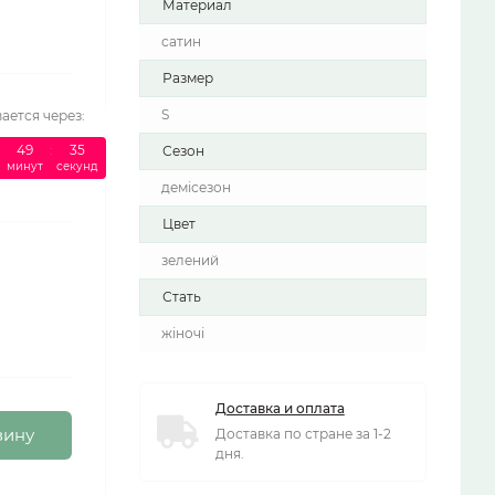
Материал
сатин
Размер
S
ается через:
:
49
:
34
Сезон
минут
секунд
демісезон
Цвет
зелений
Стать
жіночі
Доставка и оплата
зину
Доставка по стране за 1-2
дня.