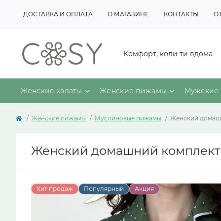
ДОСТАВКА И ОПЛАТА
О МАГАЗИНЕ
КОНТАКТЫ
О
Комфорт, коли ти вдома
Женские халаты
Женские пижамы
Мужские 
Домашний текстиль
Женские пижамы
Муслиновые пижамы
Женский домашн
Женский домашний комплект и
Хит продаж
Популярный
Акция