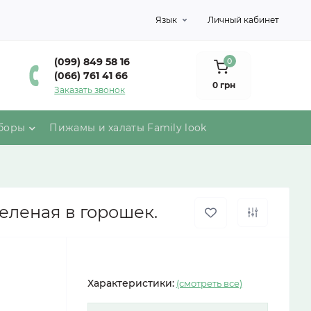
Язык
Личный кабинет
(099) 849 58 16
0
(066) 761 41 66
0 грн
Заказать звонок
боры
Пижамы и халаты Family look
еленая в горошек.
Характеристики:
(смотреть все)