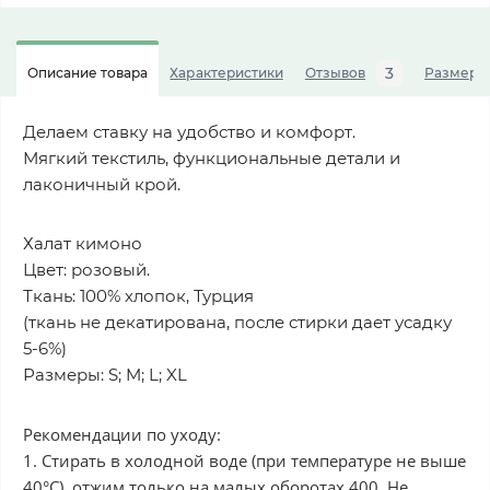
3
Описание товара
Характеристики
Отзывов
Размерна
Делаем ставку на удобство и комфорт.
Мягкий текстиль, функциональные детали и
лаконичный крой.
Халат кимоно
Цвет: розовый.
Ткань: 100% хлопок, Турция
(ткань не декатирована, после стирки дает усадку
5-6%)
Размеры: S; M; L; XL
Рекомендации по уходу:
1. Стирать в холодной воде (при температуре не выше
40°С), отжим только на малых оборотах 400. Не