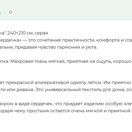
в
0
" 240×210 см, серая
ердечка» — это сочетание практичности, комфорта и с
альни, придавая чувство гармонии и уюта.
опка. Махровая ткань мягкая, приятная на ощупь, хорошо
ет прекрасной альтернативой одеялу летом. Им приятно у
ти или дивана. Это универсальный текстиль для дома, с
ром в виде сердечек, что придает изделию особую элег
одаря чему простыня остается очень мягкой и приятной к