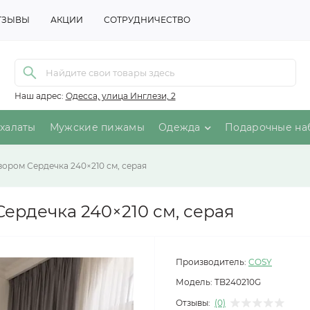
ТЗЫВЫ
АКЦИИ
СОТРУДНИЧЕСТВО
Наш адрес:
Одесса, улица Инглези, 2
халаты
Мужские пижамы
Одежда
Подарочные на
зором Сердечка 240×210 см, серая
ердечка 240×210 см, серая
Производитель:
COSY
Модель:
TB240210G
Отзывы:
(0)