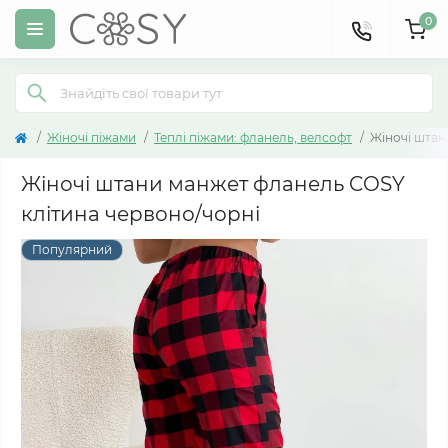
0
Жіночі піжами
Теплі піжами: фланель, велсофт
Жіночі штан
Жіночі штани манжет фланель COSY
клітина червоно/чорні
Популярний