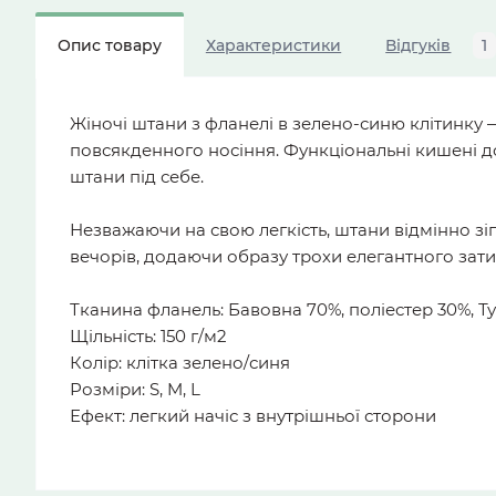
Опис товару
Характеристики
Відгуків
1
Жіночі штани з фланелі в зелено-синю клітинку 
повсякденного носіння. Функціональні кишені до
штани під себе.
Незважаючи на свою легкість, штани відмінно зі
вечорів, додаючи образу трохи елегантного затиш
Тканина фланель: Бавовна 70%, поліестер 30%, Т
Щільність: 150 г/м2
Колір: клітка зелено/синя
Розміри: S, M, L
Ефект: легкий начіс з внутрішньої сторони