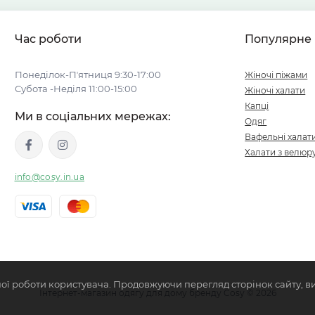
Час роботи
Популярне
Понеділок-Пʼятниця 9:30-17:00
Жіночі піжами
Субота -Неділя 11:00-15:00
Жіночі халати
Капці
Ми в соціальних мережах:
Одяг
Вафельні халат
Халати з велюр
info@cosy.in.ua
ої роботи користувача. Продовжуючи перегляд сторінок сайту, в
Інтернет-магазин одягу для дому бренду Cosy © 2026