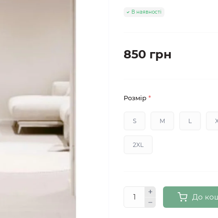
В наявності
850 грн
Розмір
*
S
M
L
2XL
До ко