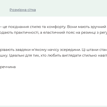
Розмірна сітка
— це поєднання стилю та комфорту. Вони мають зручний 
дають практичності, а еластичний пояс на резинці з рег
грівають завдяки м'якому начісу зсередини. Ці штани ст
ку. Ідеальні для тих, хто любить виглядати стильно наві
уреччина