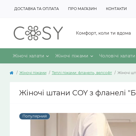
ДОСТАВКА ТА ОПЛАТА
ПРО МАГАЗИН
КОНТАКТИ
Комфорт, коли ти вдома
Жіночі халати
Жіночі піжами
Чоловічі халати
Жіночі піжами
Теплі піжами: фланель, велсофт
Жіночі шт
Жіночі штани COY з фланелі "Б
Популярний