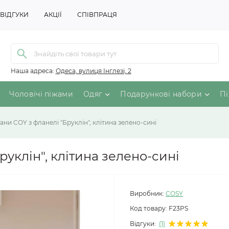
ВІДГУКИ
АКЦІЇ
СПІВПРАЦЯ
Наша адреса:
Одеса, вулиця Інглезі, 2
Чоловічі піжами
Одяг
Подарункові набори
Пі
ани COY з фланелі "Бруклін", клітина зелено-сині
руклін", клітина зелено-сині
Виробник:
COSY
Код товару:
F23PS
Відгуки:
(1)