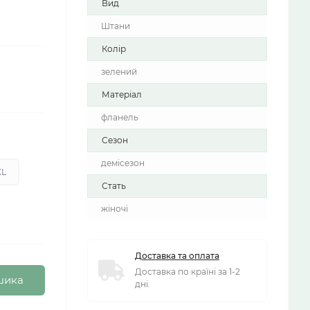
Вид
Штани
Колір
зелений
Матеріал
фланель
Сезон
демісезон
XL
Стать
жіночі
Доставка та оплата
Доставка по країні за 1-2
шика
дні.