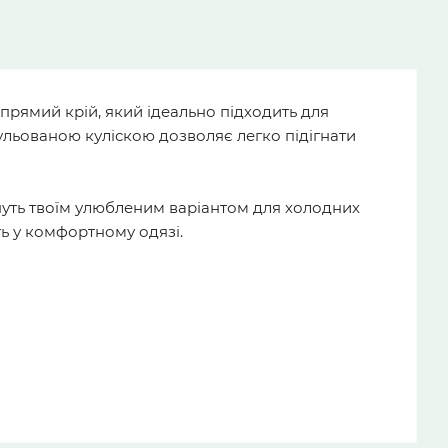
прямий крій, який ідеально підходить для
ульованою куліскою дозволяє легко підігнати
ануть твоїм улюбленим варіантом для холодних
ть у комфортному одязі.