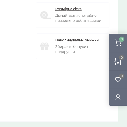
Розмірна сітка
Дізнайтесь як потрібно
правильно робити заміри
0
Накопичувальні знижки
Збирайте бонуси і
подарунки
0
0