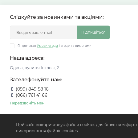
Слідкуйте за новинками та акціями:
Підпишіться
Я прочитав
Умови угоди
і згоден з вимогами
Наша адреса:
Одеса, вулиця Інглезі, 2
Зателефонуйте нам:
(099) 849 58 16
(066) 761 41 66
Передзвоніть мені
Цей сайт використовує файли cookies для більш комфортн
використання файлів cookies.