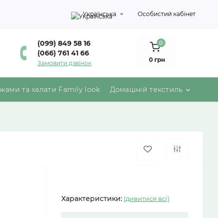
Українська
Особистий кабінет
(099) 849 58 16
0
(066) 761 41 66
0 грн
Замовити дзвінок
жами та халати Family look
Домашній текстиль
Характеристики:
(дивитися всі)