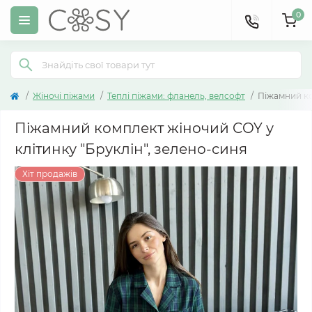
0
Жіночі піжами
Теплі піжами: фланель, велсофт
Піжамний ко
Піжамний комплект жіночий COY у
клітинку "Бруклін", зелено-синя
Хіт продажів