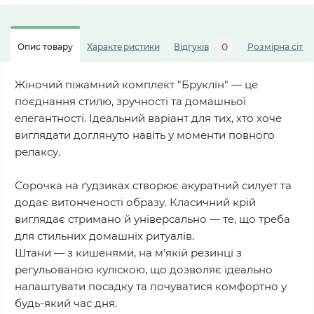
0
Опис товару
Характеристики
Відгуків
Розмірна сітка
Жіночий піжамний комплект "Бруклін" — це
поєднання стилю, зручності та домашньої
елегантності. Ідеальний варіант для тих, хто хоче
виглядати доглянуто навіть у моменти повного
релаксу.
Сорочка на ґудзиках створює акуратний силует та
додає витонченості образу. Класичний крій
виглядає стримано й універсально — те, що треба
для стильних домашніх ритуалів.
Штани — з кишенями, на м’якій резинці з
регульованою куліскою, що дозволяє ідеально
налаштувати посадку та почуватися комфортно у
будь-який час дня.