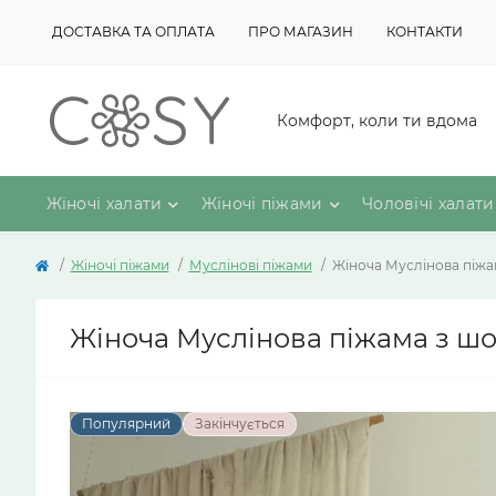
ДОСТАВКА ТА ОПЛАТА
ПРО МАГАЗИН
КОНТАКТИ
Комфорт, коли ти вдома
Жіночі халати
Жіночі піжами
Чоловічі халати
Жіночі піжами
Муслінові піжами
Жіноча Муслінова піжа
Жіноча Муслінова піжама з шо
Популярний
Закінчується