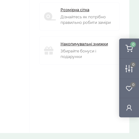
Розмірна сітка
Дізнайтесь як потрібно
правильно робити заміри
Накопичувальні знижки
0
Збирайте бонуси і
подарунки
0
0