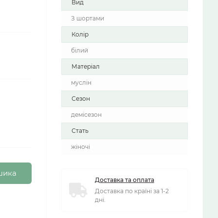
Вид
З шортами
Колір
білий
Матеріал
муслін
Сезон
демісезон
Стать
жіночі
шика
Доставка та оплата
Доставка по країні за 1-2
дні.