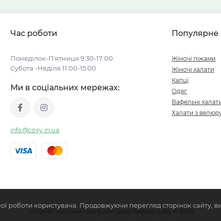
Час роботи
Популярне
Понеділок-Пʼятниця 9:30-17:00
Жіночі піжами
Субота -Неділя 11:00-15:00
Жіночі халати
Капці
Ми в соціальних мережах:
Одяг
Вафельні халат
Халати з велюр
info@cosy.in.ua
ої роботи користувача. Продовжуючи перегляд сторінок сайту, в
Інтернет-магазин одягу для дому бренду Cosy © 2026