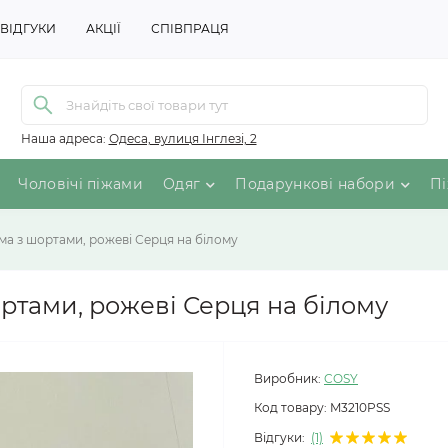
ВІДГУКИ
АКЦІЇ
СПІВПРАЦЯ
Наша адреса:
Одеса, вулиця Інглезі, 2
Чоловічі піжами
Одяг
Подарункові набори
Пі
ма з шортами, рожеві Серця на білому
ртами, рожеві Серця на білому
Виробник:
COSY
Код товару:
M3210PSS
Відгуки:
(1)