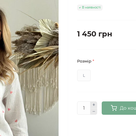
В наявності
1 450 грн
Розмір
*
L
До ко