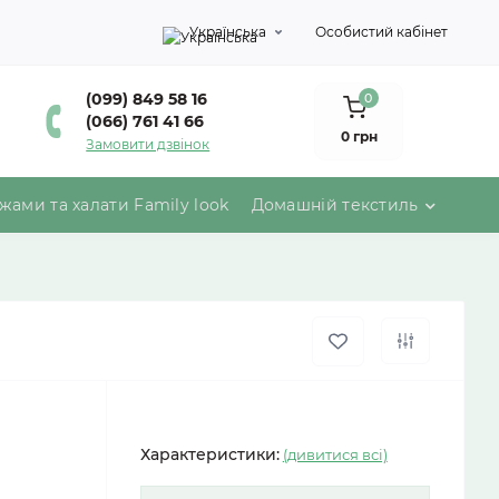
Українська
Особистий кабінет
(099) 849 58 16
0
(066) 761 41 66
0 грн
Замовити дзвінок
жами та халати Family look
Домашній текстиль
Характеристики:
(дивитися всі)