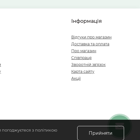
Інформація
Відгуки про магазин
Доставка та оплата
Про магазин
Співпраця
и
Зворотній зв'язок
у
Карта сайту
Акції
и погоджуєтеся з політикою
Прийняти