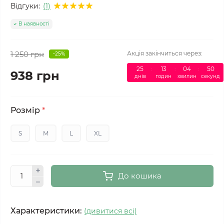
Відгуки:
(1)
В наявності
1 250 грн
Акція закінчиться через:
-25%
25
:
13
:
04
:
50
938 грн
днів
годин
хвилин
секунд
Розмір
*
S
M
L
XL
До кошика
Характеристики:
(дивитися всі)