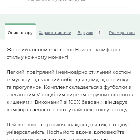
1
Опис товару
Характеристики
Відгуків
Розмірна сітка
Жіночий костюм із колекції Hawaii – комфорт і
стиль у кожному моменті
Легкий, повітряний і неймовірно стильний костюм
із мусліну – ідеальний вибір для дому, відпочинку
та прогулянок. Комплект складається з футболки з
елегантним V-подібним вирізом і зручних шортів із
кишенями. Виконаний зі 100% бавовни, він дарує
комфорт і легкість навіть у найспекотнішу погоду.
Цей костюм – справжня знахідка для тих, хто цінує
універсальність. Носіть його вдома, доповнюйте
стильними аксесуарами та сумочкою для