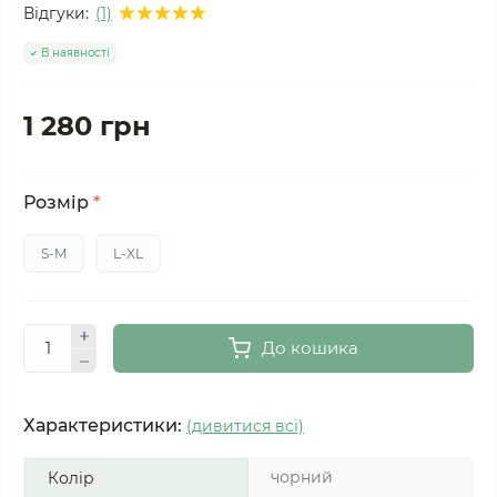
Відгуки:
(1)
В наявності
1 280 грн
Розмір
*
S-M
L-XL
До кошика
Характеристики:
(дивитися всі)
чорний
Колір