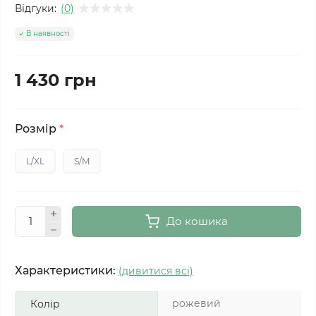
Відгуки:
(0)
В наявності
1 430 грн
Розмір
*
L/XL
S/M
До кошика
Характеристики:
(дивитися всі)
рожевий
Колір