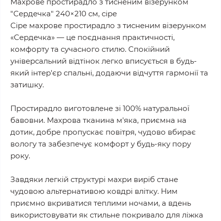
Махрове простирадло з тисненим візерунком
"Сердечка" 240×210 см, сіре
Сіре махрове простирадло з тисненим візерунком
«Сердечка» — це поєднання практичності,
комфорту та сучасного стилю. Спокійний
універсальний відтінок легко вписується в будь-
який інтер'єр спальні, додаючи відчуття гармонії та
затишку.
Простирадло виготовлене зі 100% натуральної
бавовни. Махрова тканина м'яка, приємна на
дотик, добре пропускає повітря, чудово вбирає
вологу та забезпечує комфорт у будь-яку пору
року.
Завдяки легкій структурі махри виріб стане
чудовою альтернативою ковдрі влітку. Ним
приємно вкриватися теплими ночами, а вдень
використовувати як стильне покривало для ліжка