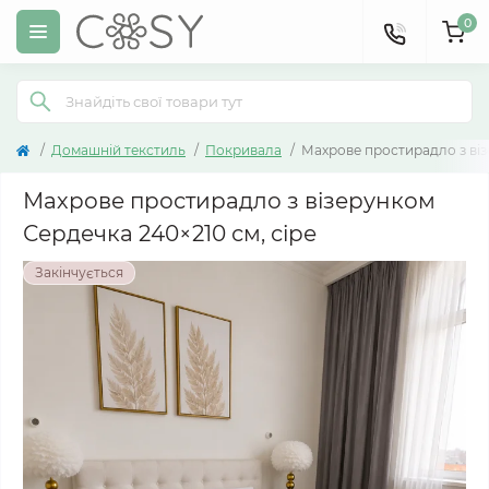
0
Домашній текстиль
Покривала
Махрове простирадло з віз
Махрове простирадло з візерунком
Сердечка 240×210 см, сіре
Закінчується