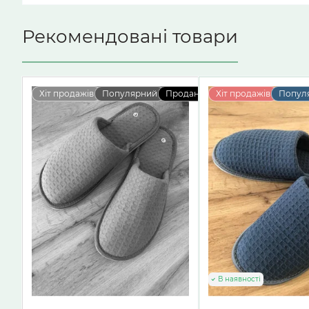
Рекомендовані товари
Хіт продажів
Популярний
Продано
Хіт продажів
Попул
В наявності