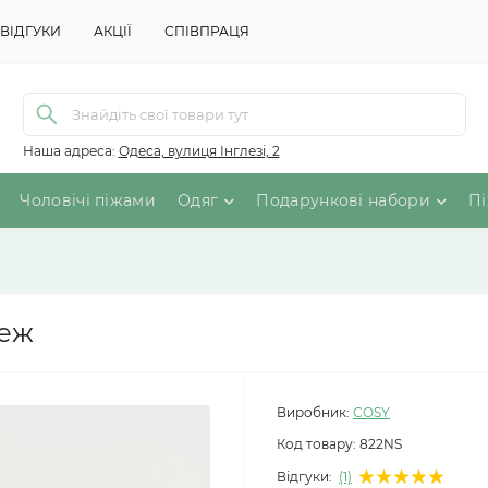
ВІДГУКИ
АКЦІЇ
СПІВПРАЦЯ
Наша адреса:
Одеса, вулиця Інглезі, 2
Чоловічі піжами
Одяг
Подарункові набори
Пі
беж
Виробник:
COSY
Код товару:
822NS
Відгуки:
(1)