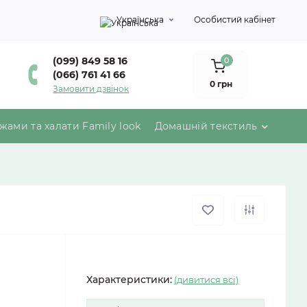
Українська
Особистий кабінет
(099) 849 58 16
0
(066) 761 41 66
0 грн
Замовити дзвінок
жами та халати Family look
Домашній текстиль
Характеристики:
(дивитися всі)