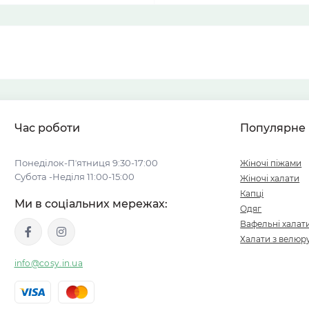
Час роботи
Популярне
Понеділок-Пʼятниця 9:30-17:00
Жіночі піжами
Субота -Неділя 11:00-15:00
Жіночі халати
Капці
Ми в соціальних мережах:
Одяг
Вафельні халат
Халати з велюр
info@cosy.in.ua