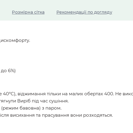
Розмірна сітка
Рекомендації по догляду
 дискомфорту.
 до 6%)
ще 40°С), віджимання тільки на малих обертах 400. Не вик
ягнути Виріб під час сушіння.
 (режим бавовна) з паром.
після висихання та прасування вони розходяться.