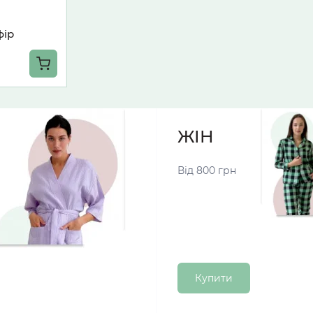
фір
ЖІНОЧІ ПІЖА
Від 800 грн
Купити