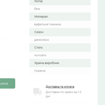
Колір
беж
Матеріал
вафельна тканина
Сезон
демісезон
Стать
чоловічі
Країна виробник
Україна
шика
Доставка та оплата
Доставка по країні за 1-2
дні.