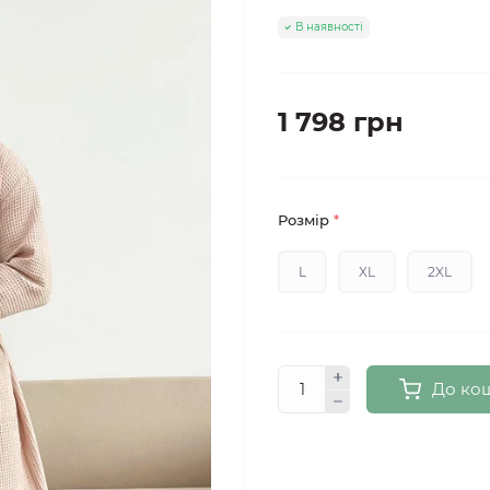
В наявності
1 798 грн
Розмір
*
L
XL
2XL
До ко