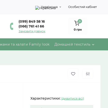
Українська
Особистий кабінет
(099) 849 58 16
0
(066) 761 41 66
0 грн
Замовити дзвінок
жами та халати Family look
Домашній текстиль
Характеристики:
(дивитися всі)