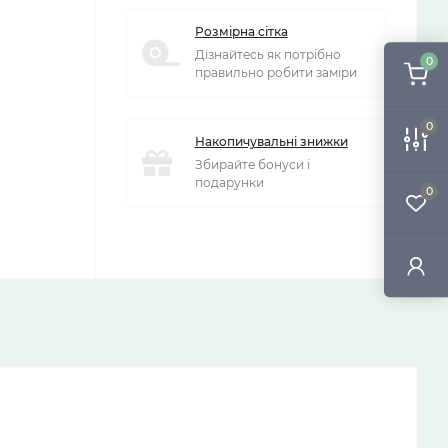
Розмірна сітка
Дізнайтесь як потрібно
0
правильно робити заміри
0
Накопичувальні знижки
Збирайте бонуси і
подарунки
0