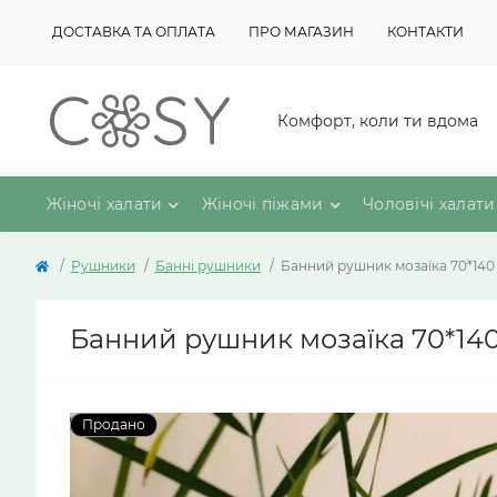
ДОСТАВКА ТА ОПЛАТА
ПРО МАГАЗИН
КОНТАКТИ
Комфорт, коли ти вдома
Жіночі халати
Жіночі піжами
Чоловічі халати
Рушники
Банні рушники
Банний рушник мозаїка 70*140
Банний рушник мозаїка 70*14
Продано