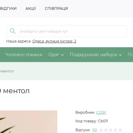
ВІДГУКИ
АКЦІЇ
СПІВПРАЦЯ
Наша адреса:
Одеса, вулиця Інглезі, 2
Чоловічі піжами
Одяг
Подарункові набори
Пі
 ментол
0 ментол
Виробник:
COSY
Код товару:
Cb011
Відгуки:
(0)