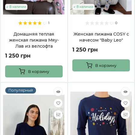
В наличии
В наличии
1
0
Домашняя теплая
Женская пижама COSY с
женская пижама Мяу-
начесом "Baby Leo"
Лав из велсофта
1 250 грн
1 250 грн
В корзину
В корзину
Популярный