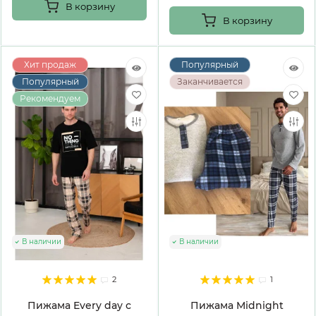
В корзину
В корзину
Хит продаж
Популярный
Популярный
Заканчивается
Рекомендуем
В наличии
В наличии
2
1
Пижама Every day с
Пижама Midnight