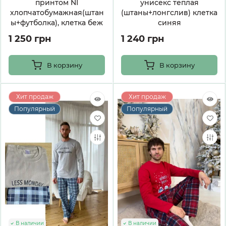
принтом NI
унисекс теплая
хлопчатобумажная(штан
(штаны+лонгслив) клетка
ы+футболка), клетка беж
синяя
1 250 грн
1 240 грн
В корзину
В корзину
Хит продаж
Хит продаж
Популярный
Популярный
В наличии
В наличии