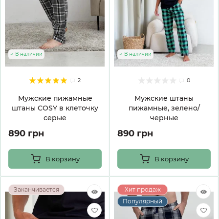
В наличии
В наличии
2
0
Мужские пижамные
Мужские штаны
штаны COSY в клеточку
пижамные, зелено/
серые
черные
890 грн
890 грн
В корзину
В корзину
Заканчивается
Хит продаж
Популярный