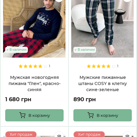
В наличии
В наличии
1
1
Мужская новогодняя
Мужские пижамные
пижама "Глен", красно-
штаны COSY в клетку
синяя
сине-зеленые
1 680 грн
890 грн
В корзину
В корзину
Хит продаж
Хит продаж