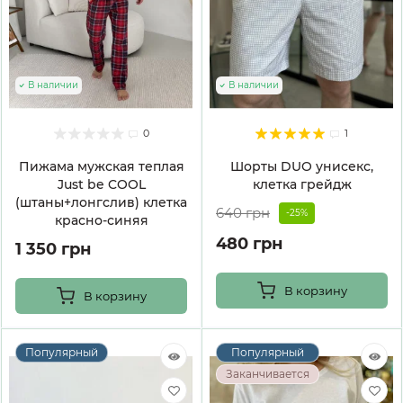
В наличии
В наличии
0
1
Пижама мужская теплая
Шорты DUO унисекс,
Just be COOL
клетка грейдж
(штаны+лонгслив) клетка
640 грн
-25%
красно-синяя
480 грн
1 350 грн
В корзину
В корзину
Популярный
Популярный
Заканчивается