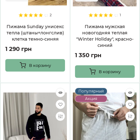
2
1
Пижама Sunday унисекс
Пижама мужская
тепла (штаны+лонгслив)
новогодняя теплая
клетка темно-синяя
"Winter Holiday", красно-
синий
1 290 грн
1 350 грн
В корзину
В корзину
Популярный
Акция