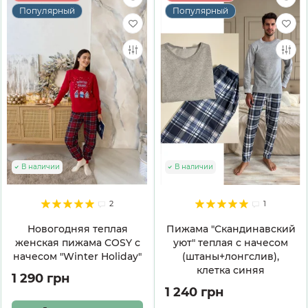
Популярный
Популярный
В наличии
В наличии
2
1
Новогодняя теплая
Пижама "Скандинавский
женская пижама COSY с
уют" теплая с начесом
начесом "Winter Holiday"
(штаны+лонгслив),
клетка синяя
1 290 грн
1 240 грн