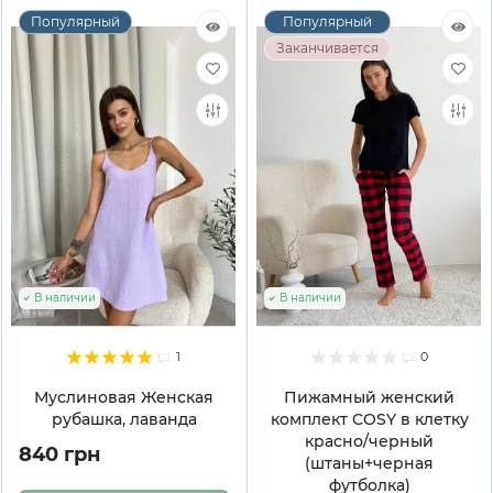
Популярный
Популярный
Заканчивается
В наличии
В наличии
1
0
Муслиновая Женская
Пижамный женский
рубашка, лаванда
комплект COSY в клетку
красно/черный
840 грн
(штаны+черная
футболка)