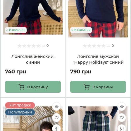
В наличии
В наличии
0
0
Лонгслив женский,
Лонгслив мужской
синий
"Happy Holidays" синий
740 грн
790 грн
В корзину
В корзину
Хит продаж
Популярный