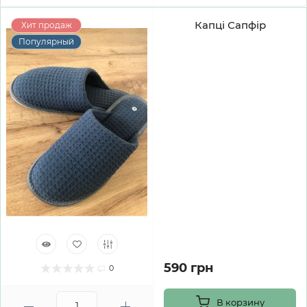
Капці Сапфір
Хит продаж
Популярный
590 грн
0
В корзину