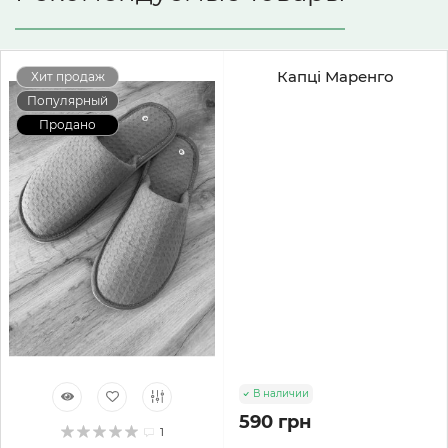
Капці Маренго
Хит продаж
Популярный
Продано
В наличии
590 грн
1