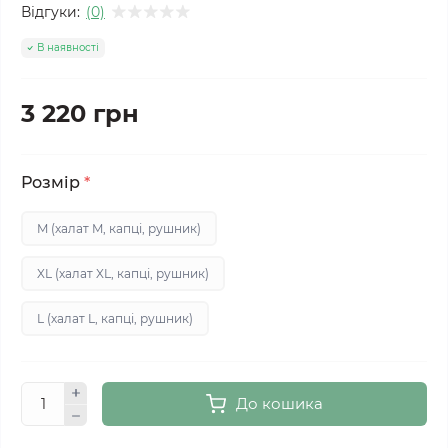
Відгуки:
(0)
В наявності
3 220 грн
Розмір
*
M (халат M, капці, рушник)
XL (халат XL, капці, рушник)
L (халат L, капці, рушник)
До кошика