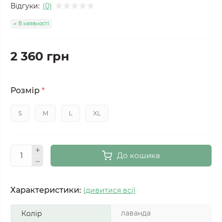
Відгуки:
(0)
В наявності
2 360 грн
Розмір
*
S
M
L
XL
До кошика
Характеристики:
(дивитися всі)
лаванда
Колір