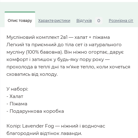
0
Опис товару
Характеристики
Відгуків
Розмірна сітка
Мусліновий комплект 2в1 — халат + піжама
Легкий та приємний до тіла сет із натурального
мусліну (100% бавовна). Він ніжно огортає, дарує
комфорт і затишок у будь-яку пору року —
прохолода в теплі дні та м’яке тепло, коли хочеться
сховатись від холоду.
У наборі:
- Халат
- Піжама
- Подарункова коробка
Колір: Lavender Fog — ніжний і водночас
благородний відтінок лаванди.