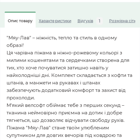
1
Опис товару
Характеристики
Відгуків
Розмірна сітка
"Мяу-Лав" – ніжність, тепло та стиль в одному
образі!
Ця чарівна піжама в ніжно-рожевому кольорі з
милими кошенятами та сердечками створена для
тих, хто хоче почуватися затишно навіть у
найхолодніші дні. Комплект складається з кофти та
штанів, а манжети на рукавах і штанах
забезпечують додатковий комфорт та захист від
прохолоди.
М'який велсофт обіймає тебе з перших секунд –
тканина неймовірно приємна на дотик і добре
тягнеться, що дозволяє відчувати свободу рухів.
Піжама "Мяу-Лав" стане твоїм улюбленим
супутником для довгих вечорів під ковдрою та