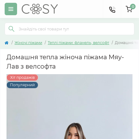
0
Жіночі піжами
Теплі піжами: фланель, велсофт
Домашня теп
Домашня тепла жіноча піжама Мяу-
Лав з велсофта
Хіт продажів
Популярний