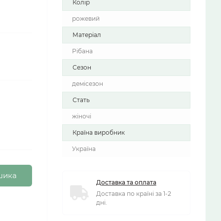
Колір
рожевий
Матеріал
Рібана
Сезон
демісезон
Стать
жіночі
Країна виробник
Україна
шика
Доставка та оплата
Доставка по країні за 1-2
дні.