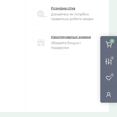
Розмірна сітка
Дізнайтесь як потрібно
правильно робити заміри
Накопичувальні знижки
0
Збирайте бонуси і
подарунки
0
0