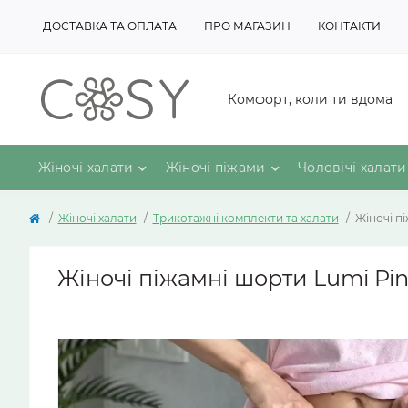
ДОСТАВКА ТА ОПЛАТА
ПРО МАГАЗИН
КОНТАКТИ
Комфорт, коли ти вдома
Жіночі халати
Жіночі піжами
Чоловічі халати
Жіночі халати
Трикотажні комплекти та халати
Жіночі п
Жіночі піжамні шорти Lumi Pin