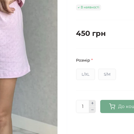
В наявності
450 грн
Розмір
*
L/XL
S/M
До ко