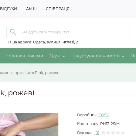
ВІДГУКИ
АКЦІЇ
СПІВПРАЦЯ
Наша адреса:
Одеса, вулиця Інглезі, 2
Чоловічі піжами
Одяг
Подарункові набори
Пі
іжамні шорти Lumi Pink, рожеві
k, рожеві
Виробник:
COSY
Код товару:
PH13-2S/M
Відгуки:
(0)