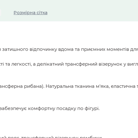
Розмірна сітка
я затишного відпочинку вдома та приємних моментів для
і та легкості, а делікатний трансферний візерунок у ви
ансферна рибана). Натуральна тканина м'яка, еластична 
 забезпечує комфортну посадку по фігурі.
чний пояс, трансферний візерунок ромбики