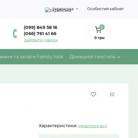
Українська
Особистий кабінет
(099) 849 58 16
0
(066) 761 41 66
0 грн
Замовити дзвінок
жами та халати Family look
Домашній текстиль
Характеристики:
(дивитися всі)