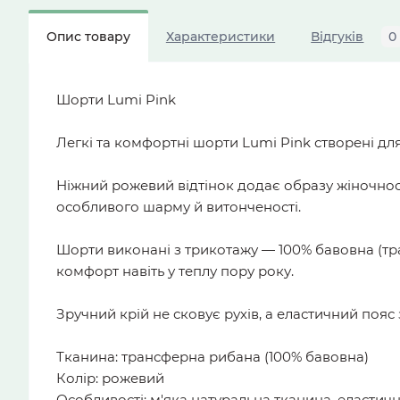
Опис товару
Характеристики
Відгуків
0
Шорти Lumi Pink
Легкі та комфортні шорти Lumi Pink створені дл
Ніжний рожевий відтінок додає образу жіночност
особливого шарму й витонченості.
Шорти виконані з трикотажу — 100% бавовна (тр
комфорт навіть у теплу пору року.
Зручний крій не сковує рухів, а еластичний пояс
Тканина: трансферна рибана (100% бавовна)
Колір: рожевий
Особливості: м'яка натуральна тканина, еласти