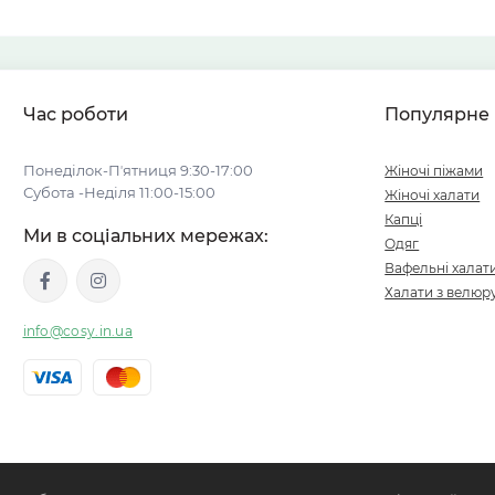
Час роботи
Популярне
Понеділок-Пʼятниця 9:30-17:00
Жіночі піжами
Субота -Неділя 11:00-15:00
Жіночі халати
Капці
Ми в соціальних мережах:
Одяг
Вафельні халат
Халати з велюр
info@cosy.in.ua