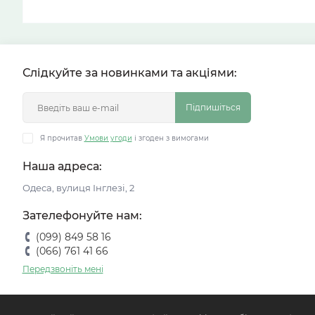
Слідкуйте за новинками та акціями:
Підпишіться
Я прочитав
Умови угоди
і згоден з вимогами
Наша адреса:
Одеса, вулиця Інглезі, 2
Зателефонуйте нам:
(099) 849 58 16
(066) 761 41 66
Передзвоніть мені