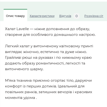
0
Опис товару
Характеристики
Відгуків
Розмірна сітка
Халат Lavelle — ніжне доповнення до образу,
створене для особливого домашнього настрою.
Легкий халат у витонченому квітковому принті
виглядає жіночно, естетично та дуже ніжно.
Грайливі рюші на рукавах і по нижньому краю
додають образу романтичності, легкості та
витонченого шарму.
М’яка тканина приємно огортає тіло, даруючи
комфорт із перших дотиків. Ідеальний для
повільних ранків, затишних вечорів і красивих
моментів удома .