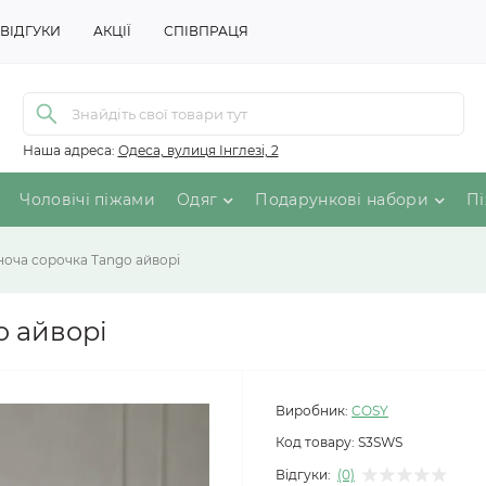
ВІДГУКИ
АКЦІЇ
СПІВПРАЦЯ
Наша адреса:
Одеса, вулиця Інглезі, 2
Чоловічі піжами
Одяг
Подарункові набори
Пі
оча сорочка Tango айворі
o айворі
Виробник:
COSY
Код товару:
S3SWS
Відгуки:
(0)