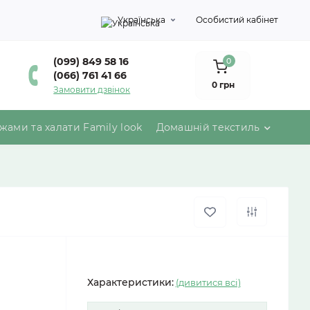
Українська
Особистий кабінет
(099) 849 58 16
0
(066) 761 41 66
0 грн
Замовити дзвінок
жами та халати Family look
Домашній текстиль
Характеристики:
(дивитися всі)