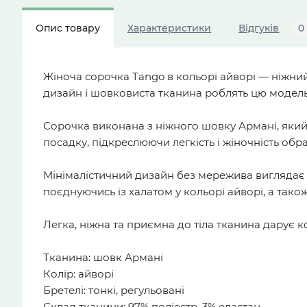
Опис товару
Характеристики
Відгуків
0
Жіноча сорочка Tango в кольорі айворі — ніжний
дизайн і шовковиста тканина роблять цю модель 
Сорочка виконана з ніжного шовку Армані, який м
посадку, підкреслюючи легкість і жіночність обра
Мінімалістичний дизайн без мережива виглядає 
поєднуючись із халатом у кольорі айворі, а так
Легка, ніжна та приємна до тіла тканина дарує 
Тканина: шовк Армані
Колір: айворі
Бретелі: тонкі, регульовані
Склад тканини: 97% поліестр, 3% еластан