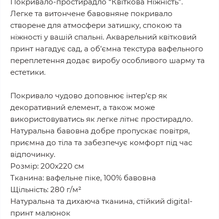
Покривало-простирадло “Квіткова Ніжність”.
Легке та витончене бавовняне покривало
створене для атмосфери затишку, спокою та
ніжності у вашій спальні. Акварельний квітковий
принт нагадує сад, а об’ємна текстура вафельного
переплетення додає виробу особливого шарму та
естетики.
Покривало чудово доповнює інтер’єр як
декоративний елемент, а також може
використовуватись як легке літнє простирадло.
Натуральна бавовна добре пропускає повітря,
приємна до тіла та забезпечує комфорт під час
відпочинку.
Розмір: 200x220 см
Тканина: вафельне піке, 100% бавовна
Щільність: 280 г/м²
Натуральна та дихаюча тканина, стійкий digital-
принт малюнок