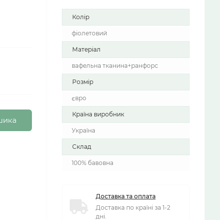
Колір
фіолетовий
Матеріал
вафельна тканина+ранфорс
Розмір
євро
Країна виробник
шика
Україна
Склад
100% бавовна
Доставка та оплата
Доставка по країні за 1-2
дні.