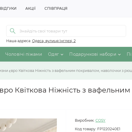
ВІДГУКИ
АКЦІЇ
СПІВПРАЦЯ
Наша адреса:
Одеса, вулиця Інглезі, 2
Чоловічі піжами
Одяг
Подарункові набори
Пі
изни євро Квіткова Ніжність з вафельним покривалом, наволочки з рю
євро Квіткова Ніжність з вафельним
Виробник:
COSY
Код товару:
FP1220240E1