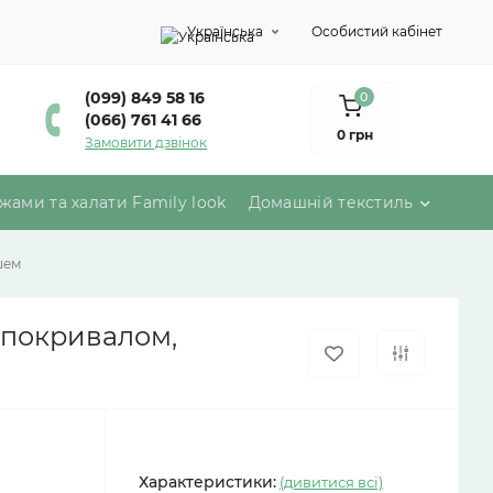
Українська
Особистий кабінет
(099) 849 58 16
0
(066) 761 41 66
0 грн
Замовити дзвінок
жами та халати Family look
Домашній текстиль
шем
 покривалом,
Характеристики:
(дивитися всі)