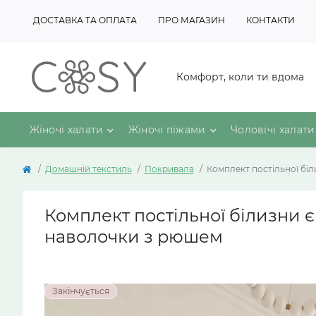
ДОСТАВКА ТА ОПЛАТА
ПРО МАГАЗИН
КОНТАКТИ
Комфорт, коли ти вдома
Жіночі халати
Жіночі піжами
Чоловічі халати
Домашній текстиль
Покривала
Комплект постільної біл
Комплект постільної білизни 
наволочки з рюшем
Закінчується