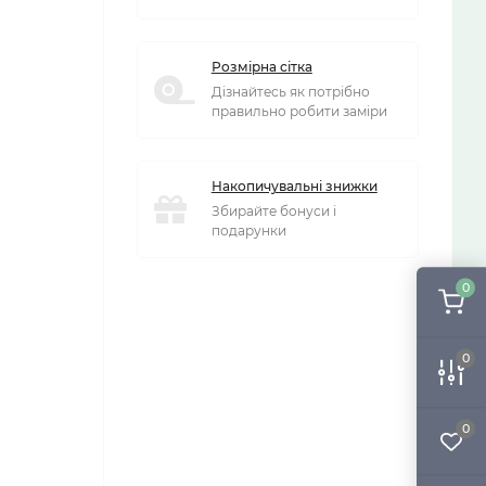
Розмірна сітка
Дізнайтесь як потрібно
правильно робити заміри
Накопичувальні знижки
Збирайте бонуси і
подарунки
0
0
0