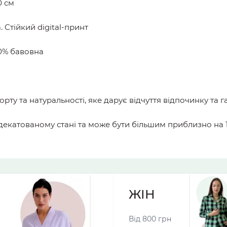
0 см
 Стійкий digital-принт
0% бавовна
рту та натуральності, яке дарує відчуття відпочинку та г
едекатованому стані та може бути більшим приблизно на 
ЖІНОЧІ ПІЖА
Від 800 грн