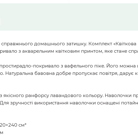
і та справжнього домашнього затишку. Комплект «Квіткова
ривало з акварельним квітковим принтом, яке стане спр
простирадло-покривало з вафельного піке. Його можна 
ло. Натуральна бавовна добре пропускає повітря, дарує 
 з якісного ранфорсу лавандового кольору. Наволочки 
 Для зручності використання наволочки оснащені потай
20×240 см*
см