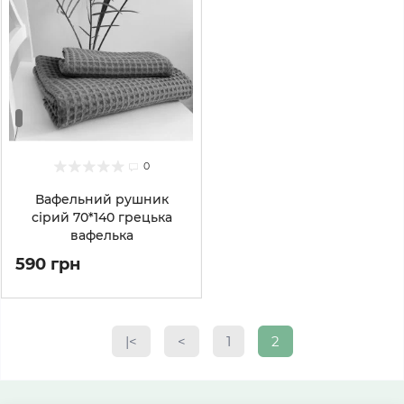
0
Вафельний рушник
сірий 70*140 грецька
вафелька
590 грн
|<
<
1
2