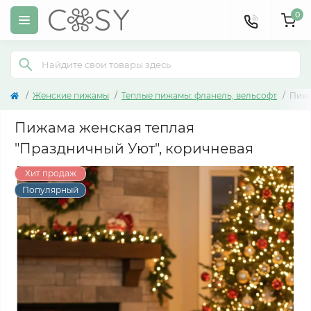
0
Женские пижамы
Теплые пижамы: фланель, вельсофт
Пижа
Пижама женская теплая
"Праздничный Уют", коричневая
Хит продаж
Популярный