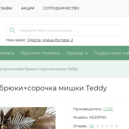
ТЗЫВЫ
АКЦИИ
СОТРУДНИЧЕСТВО
Наш адрес:
Одесса, улица Инглези, 2
халаты
Мужские пижамы
Одежда
Подарочные на
 муслиновая брюки+сорочка мишки Teddy
брюки+сорочка мишки Teddy
Производитель:
COSY
Модель:
M220PNS
Отзывы:
(0)