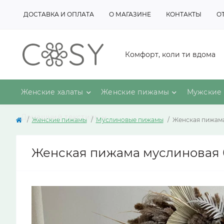
ДОСТАВКА И ОПЛАТА
О МАГАЗИНЕ
КОНТАКТЫ
О
Комфорт, коли ти вдома
Женские халаты
Женские пижамы
Мужские 
Домашний текстиль
Женские пижамы
Муслиновые пижамы
Женская пижама
Женская пижама муслиновая 