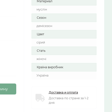
Материал
муслін
Сезон
демісезон
Цвет
сірий
Стать
жіночі
Країна виробник
Україна
зину
Доставка и оплата
Доставка по стране за 1-2
дня.