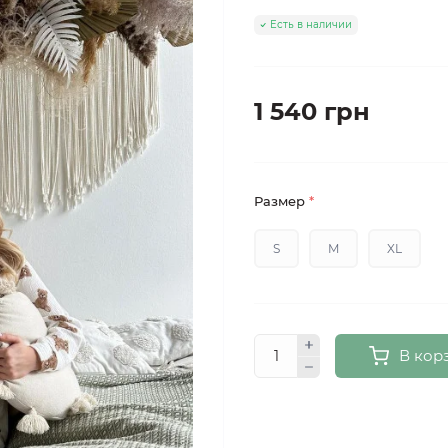
Есть в наличии
1 540 грн
Размер
*
S
M
XL
В кор