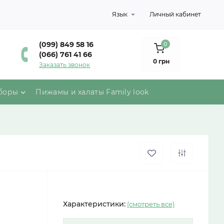
Язык
Личный кабинет
(099) 849 58 16
0
(066) 761 41 66
0 грн
Заказать звонок
боры
Пижамы и халаты Family look
Характеристики:
(смотреть все)