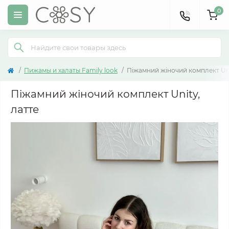
0
Пижамы и халаты Family look
Піжамний жіночий комплект Uni
Піжамний жіночий комплект Unity,
латте