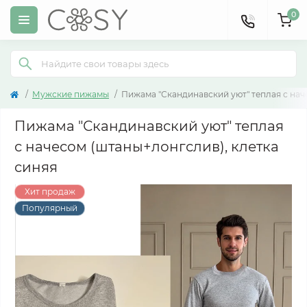
0
Мужские пижамы
Пижама "Скандинавский уют" теплая с нач
Пижама "Скандинавский уют" теплая
с начесом (штаны+лонгслив), клетка
синяя
Хит продаж
Популярный