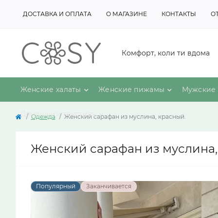
ДОСТАВКА И ОПЛАТА
О МАГАЗИНЕ
КОНТАКТЫ
О
Комфорт, коли ти вдома
Женские халаты
Женские пижамы
Мужские 
Домашний текстиль
Одежда
Женский сарафан из муслина, красный.
Женский сарафан из муслина,
Популярный
Заканчивается