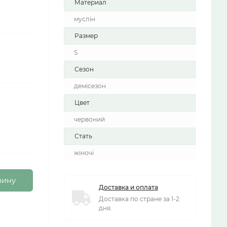
Материал
муслін
Размер
S
Сезон
демісезон
Цвет
червоний
Стать
жіночі
зину
Доставка и оплата
Доставка по стране за 1-2
дня.