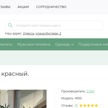
ТЗЫВЫ
АКЦИИ
СОТРУДНИЧЕСТВО
Наш адрес:
Одесса, улица Инглези, 2
халаты
Мужские пижамы
Одежда
Подарочные на
 красный.
Производитель:
COSY
Модель:
MS1S
Отзывы:
(1)