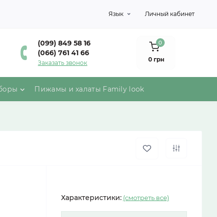
Язык
Личный кабинет
(099) 849 58 16
0
(066) 761 41 66
0 грн
Заказать звонок
боры
Пижамы и халаты Family look
Характеристики:
(смотреть все)