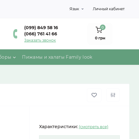
Язык
Личный кабинет
(099) 849 58 16
0
(066) 761 41 66
0 грн
Заказать звонок
боры
Пижамы и халаты Family look
Характеристики:
(смотреть все)