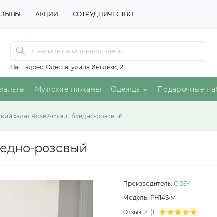
ТЗЫВЫ
АКЦИИ
СОТРУДНИЧЕСТВО
Наш адрес:
Одесса, улица Инглези, 2
халаты
Мужские пижамы
Одежда
Подарочные на
кий халат Rose Amour, бледно-розовый
ледно-розовый
Производитель:
COSY
Модель:
PH14S/M
Отзывы:
(1)