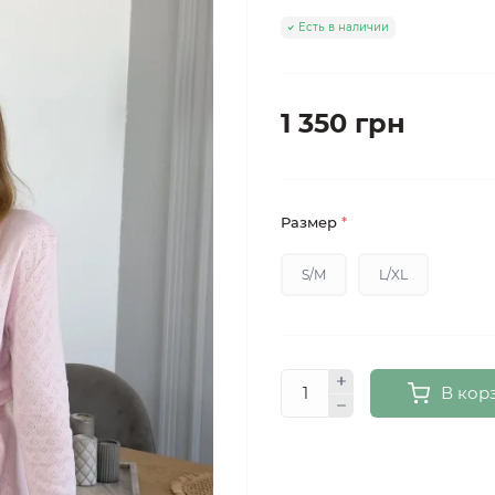
Есть в наличии
1 350 грн
Размер
*
S/M
L/XL
В кор