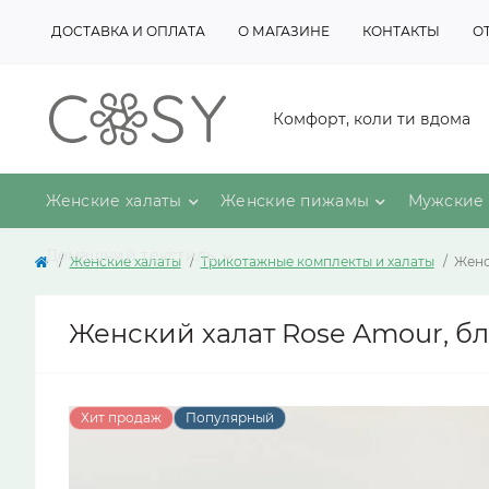
ДОСТАВКА И ОПЛАТА
О МАГАЗИНЕ
КОНТАКТЫ
О
Комфорт, коли ти вдома
Женские халаты
Женские пижамы
Мужские 
Домашний текстиль
Женские халаты
Трикотажные комплекты и халаты
Женс
Женский халат Rose Amour, б
Хит продаж
Популярный