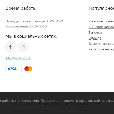
Время работы
Популярно
Понедельник-пятница 9:00-18:00
Женские пижа
Воскресенье: 9:00-18:00
Женские халат
Тапочки
Мы в социальных сетях:
Одежда
Вафельные хал
Халаты из велю
info@cosy.in.ua
й работы пользователя. Продолжая просмотр страниц сайта, вы с
Інтернет-магазин одягу для дому бренду Cosy © 2026