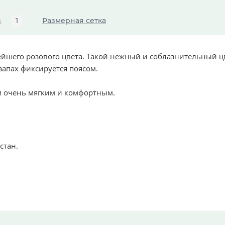
в
1
Размерная сетка
ейшего розового цвета. Такой нежный и соблазнительный ц
запах фиксируется поясом.
м очень мягким и комфортным.
стан.
катный режим, минимальные обороты.