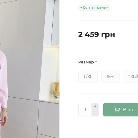
Есть в наличии
2 459 грн
Размер
*
L/XL
S/M
2XL/
В кор