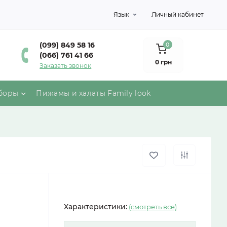
Язык
Личный кабинет
(099) 849 58 16
0
(066) 761 41 66
0 грн
Заказать звонок
боры
Пижамы и халаты Family look
Характеристики:
(смотреть все)