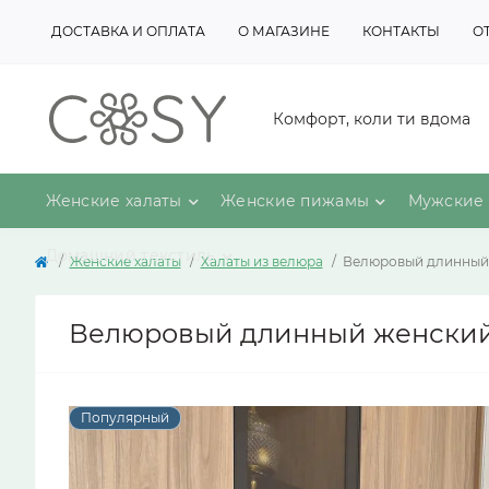
ДОСТАВКА И ОПЛАТА
О МАГАЗИНЕ
КОНТАКТЫ
О
Комфорт, коли ти вдома
Женские халаты
Женские пижамы
Мужские 
Домашний текстиль
Женские халаты
Халаты из велюра
Велюровый длинный 
Велюровый длинный женский х
Популярный