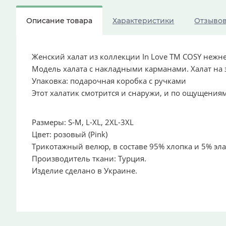
Описание товара
Характеристики
Отзыво
Женский халат из коллекции In Love ТМ COSY нежн
Модель халата с накладными карманами. Халат на 
Упаковка: подарочная коробка с ручками
Этот халатик смотрится и снаружи, и по ощущения
Размеры: S-M, L-XL, 2XL-3XL
Цвет: розовый (Pink)
Трикотажный велюр, в составе 95% хлопка и 5% эла
Производитель ткани: Турция.
Изделие сделано в Украине.
Рекомендации по уходу:
1. Стирать при температуре 30-40 градусов, дели
При ручной стирке не выкручивать руками.