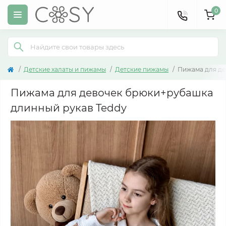
0
Детские халаты и пижамы
Детские пижамы
Пижама для де
Пижама для девочек брюки+рубашка
длинный рукав Teddy