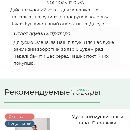
15.06.2024 12:05:47
Дійсно чудовий халат для чоловіка. Не
пожаліла, що купила в подарунок чоловіку.
Заказ був виконаний оперативно. Дякую
Ответ администратора
Дякуємо,Олена, за Ваш відгук! Для нас дуже
важливий зворотній зв'язок. Будем раді і
надалі бачити Вас серед наших постійних
покупців.
Рекомендуемые товары
В наличии
Мужской муслиновый
Хит продаж
халат Duna, хаки
Популярный