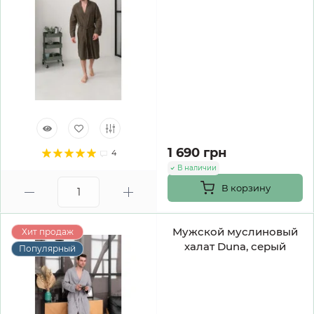
1 690 грн
4
В наличии
В корзину
Мужской муслиновый
Хит продаж
халат Duna, серый
Популярный