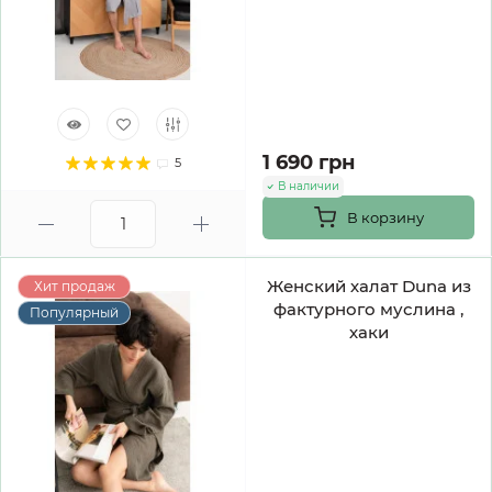
1 690 грн
5
В наличии
В корзину
Женский халат Duna из
Хит продаж
фактурного муслина ,
Популярный
хаки