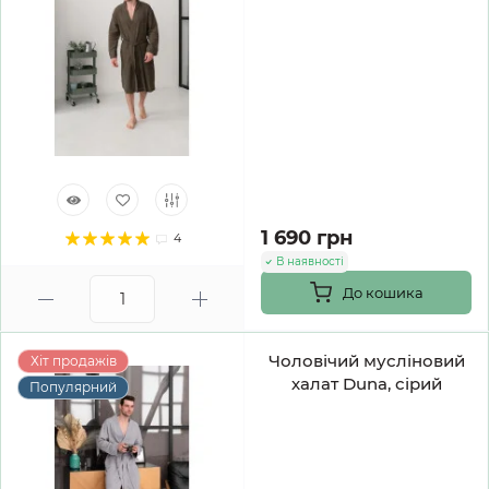
1 690 грн
4
В наявності
До кошика
Чоловічий мусліновий
Хіт продажів
халат Duna, сірий
Популярний